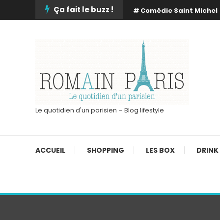
Skip
Ça fait le buzz !
Comédie Saint Michel
To
Content
Le quotidien d'un parisien – Blog lifestyle
ACCUEIL
SHOPPING
LES BOX
DRINK