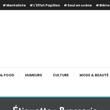
Mentaliste
L'Effet Papillon
Seul en scène
Blério
 & FOOD
HUMEURS
CULTURE
MODE & BEAUTÉ