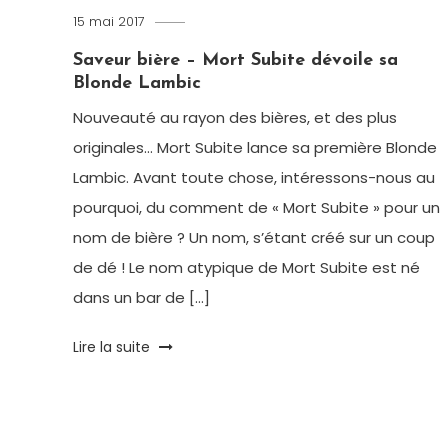
15 mai 2017
Romain-
Paris
Saveur bière – Mort Subite dévoile sa
Blonde Lambic
Nouveauté au rayon des bières, et des plus
originales… Mort Subite lance sa première Blonde
Lambic. Avant toute chose, intéressons-nous au
pourquoi, du comment de « Mort Subite » pour un
nom de bière ? Un nom, s’étant créé sur un coup
de dé ! Le nom atypique de Mort Subite est né
dans un bar de […]
Tagged
Lire la suite
Apéro
,
Belge
,
Bière
,
Brasserie
,