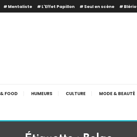
Mentaliste
L'Effet Papillon
Seul en scène
Blério
 & FOOD
HUMEURS
CULTURE
MODE & BEAUTÉ