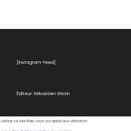
Bruxelles
,
Heineken
,
Mort
Subite
[instagram-feed]
Éditeur: Sébastien Glotin
 utiliser ce site Web, vous acceptez leur utilisation.