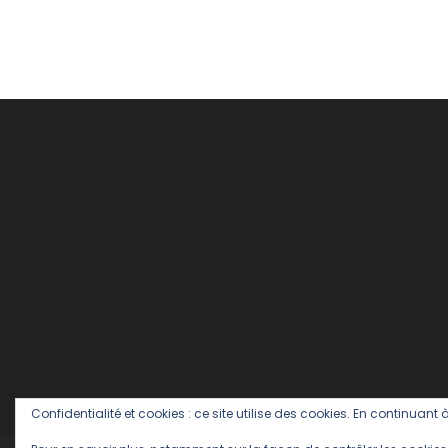
Belge
,
Bière
,
Brussels
Ketjep
,
collector
,
Mort
Subite
,
Sauce
frites
,
Vente
Privée
,
Vintage
Confidentialité et cookies : ce site utilise des cookies. En continuant à