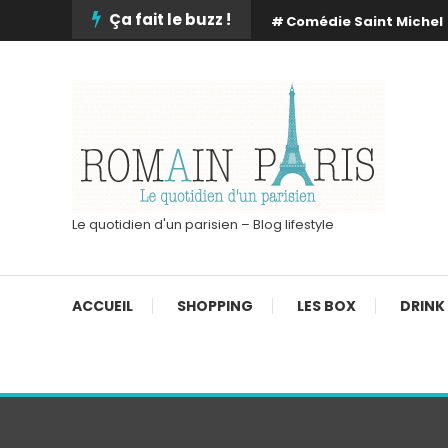
Skip
Ça fait le buzz !
Comédie Saint Michel
To
Content
Le quotidien d'un parisien – Blog lifestyle
ACCUEIL
SHOPPING
LES BOX
DRINK