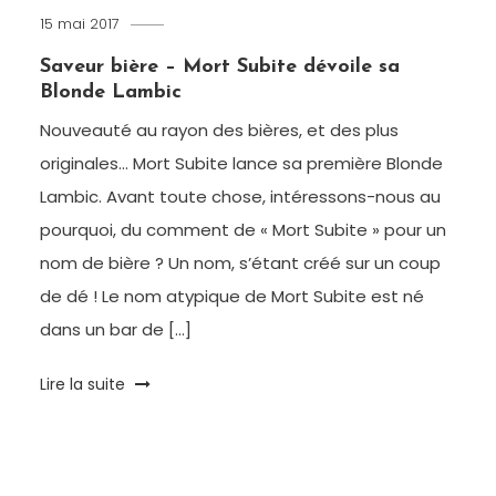
15 mai 2017
Romain-
Paris
Saveur bière – Mort Subite dévoile sa
Blonde Lambic
Nouveauté au rayon des bières, et des plus
originales… Mort Subite lance sa première Blonde
Lambic. Avant toute chose, intéressons-nous au
pourquoi, du comment de « Mort Subite » pour un
nom de bière ? Un nom, s’étant créé sur un coup
de dé ! Le nom atypique de Mort Subite est né
dans un bar de […]
Tagged
Lire la suite
Apéro
,
Belge
,
Bière
,
Brasserie
,