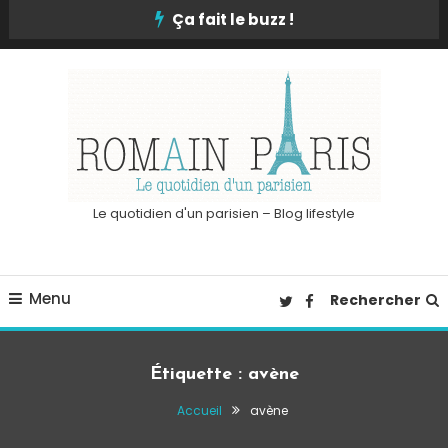
Skip
Ça fait le buzz !
To
Content
Le quotidien d'un parisien – Blog lifestyle
Menu
Rechercher
Étiquette :
avène
Accueil
avène