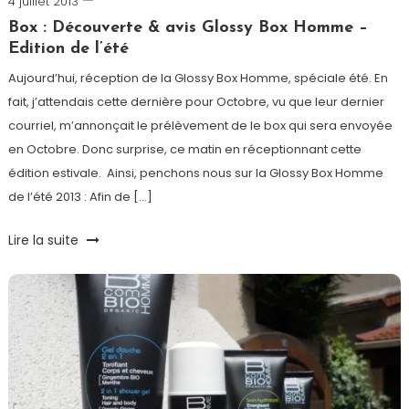
4 juillet 2013
Romain-
Paris
Box : Découverte & avis Glossy Box Homme –
Edition de l’été
Aujourd’hui, réception de la Glossy Box Homme, spéciale été. En
fait, j’attendais cette dernière pour Octobre, vu que leur dernier
courriel, m’annonçait le prélèvement de le box qui sera envoyée
en Octobre. Donc surprise, ce matin en réceptionnant cette
édition estivale. Ainsi, penchons nous sur la Glossy Box Homme
de l’été 2013 : Afin de […]
Tagged
Lire la suite
avène
,
Big
Moustache
,
box
,
Dentifrice
,
Glossy
Box
,
Mercedes