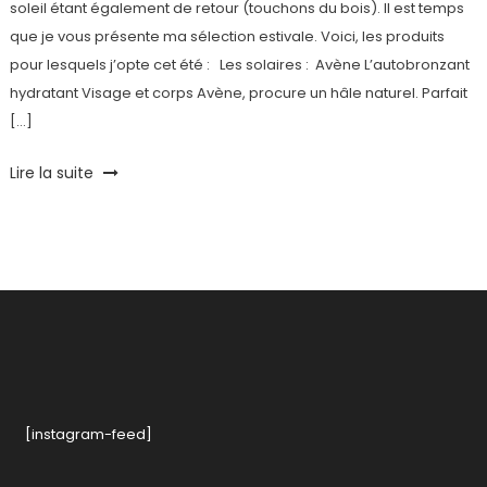
soleil étant également de retour (touchons du bois). Il est temps
que je vous présente ma sélection estivale. Voici, les produits
pour lesquels j’opte cet été : Les solaires : Avène L’autobronzant
hydratant Visage et corps Avène, procure un hâle naturel. Parfait
[…]
Tagged
Lire la suite
anti
oxydant
,
auto
bronzant
,
avène
,
BcomBio
,
bio
,
gel
douche
homme
,
[instagram-feed]
hydratant
,
occitane