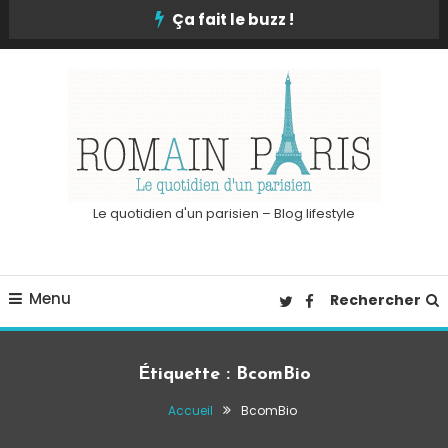
Skip
Ça fait le buzz !
To
Content
Le quotidien d'un parisien – Blog lifestyle
Menu
Rechercher
Étiquette :
BcomBio
Accueil
BcomBio