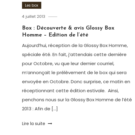
Les box
4 juillet 2013
Romain-
Paris
Box : Découverte & avis Glossy Box
Homme – Edition de l’été
Aujourd’hui, réception de la Glossy Box Homme,
spéciale été. En fait, j’attendais cette dernière
pour Octobre, vu que leur dernier courriel,
m’annonçait le prélèvement de le box qui sera
envoyée en Octobre. Donc surprise, ce matin en
réceptionnant cette édition estivale. Ainsi,
penchons nous sur la Glossy Box Homme de l’été
2013 : Afin de […]
Tagged
Lire la suite
avène
,