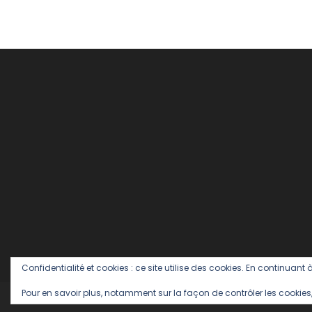
Big
Moustache
,
box
,
Dentifrice
,
Glossy
Box
,
Mercedes
Confidentialité et cookies : ce site utilise des cookies. En continuant à
Pour en savoir plus, notamment sur la façon de contrôler les cookies,
Romain Paris - Editeur : Sébastien Glotin
|
Theme: Color Bl