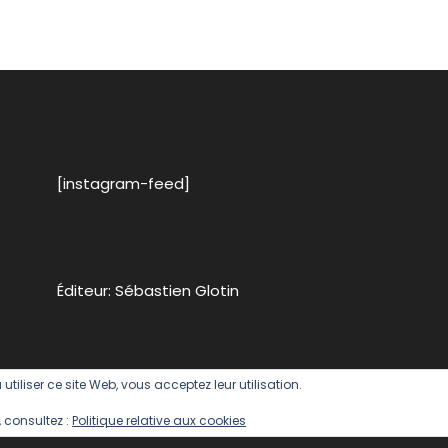
[instagram-feed]
Éditeur: Sébastien Glotin
 utiliser ce site Web, vous acceptez leur utilisation.
 consultez :
Politique relative aux cookies
og by
Mystery Themes
.
Politique 