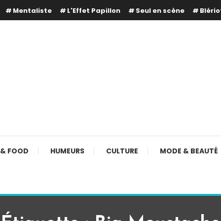
Mentaliste
L'Effet Papillon
Seul en scène
Blério
 & FOOD
HUMEURS
CULTURE
MODE & BEAUTÉ