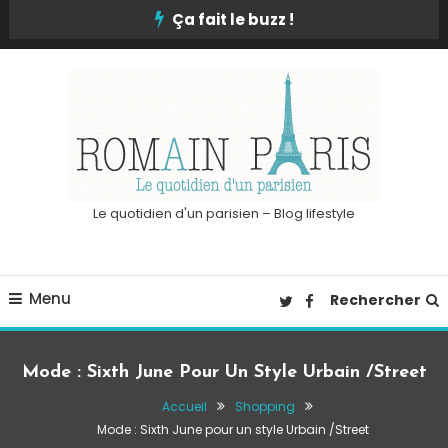
Skip
Ça fait le buzz !
To
Content
Le quotidien d'un parisien – Blog lifestyle
Menu
Rechercher
Mode : Sixth June Pour Un Style Urbain /Street
Accueil
Shopping
Mode : Sixth June pour un style Urbain /Street