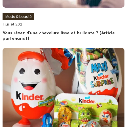
Mode & beauté
Romain-
1 juillet 2021
Paris
Vous rêvez d’une chevelure lisse et brillante ? (Article
partenariat)
Tagged
Cheveux
,
Coiffure
,
Femme
,
Lissage
,
Lisseur