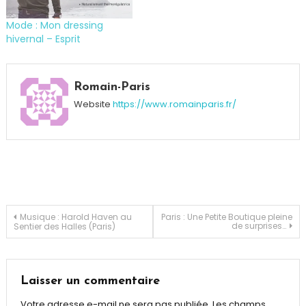
Mode : Mon dressing
hivernal – Esprit
Tagged
Aéroville
,
Romain-Paris
concours
,
Website
https://www.romainparis.fr/
Mode
,
Sixth
June
,
Urbain
Navigation
Musique : Harold Haven au
Paris : Une Petite Boutique pleine
de surprises…
Sentier des Halles (Paris)
de
l’article
Laisser un commentaire
Votre adresse e-mail ne sera pas publiée.
Les champs