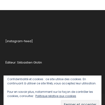
[instagram-feed]
Éditeur: Sébastien Glotin
Confidentialité et cookies : ce site utilise des cookies. En
continuant à utiliser ce site Web, vous acceptez leur utilisation.
Pour en savoir plus, notamment sur la façon de contrôler les
cookies, consultez :
Politique relative aux cookies
Politique de confidentialité
Contact rédaction romainparis
Romain Paris - Editeur : Sébastien Glotin
|
Theme: Color Blog by