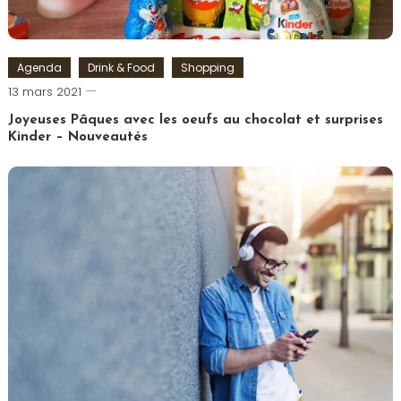
Agenda
Drink & Food
Shopping
Romain-
13 mars 2021
Paris
Joyeuses Pâques avec les oeufs au chocolat et surprises
Kinder – Nouveautés
Tagged
chocolat
,
Chocolats
,
Ferrero
,
Kinder
,
Oeuf
de
Pâques
,
Pâques
,
Shoko
Bon
,
Surprise