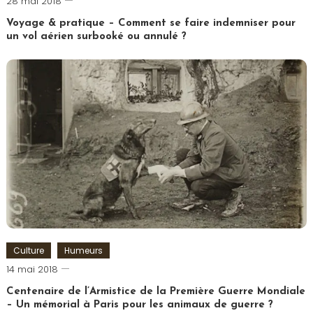
28 mai 2018
Marne
,
Paris
Voyage & pratique – Comment se faire indemniser pour
Trash
un vol aérien surbooké ou annulé ?
Tag
Tagged
Challenge
Avion
,
Conseil
,
indemnisation
,
retard
,
surbooking
,
Vacances
,
Voyage
Culture
Humeurs
Romain-
14 mai 2018
Paris
Centenaire de l’Armistice de la Première Guerre Mondiale
– Un mémorial à Paris pour les animaux de guerre ?