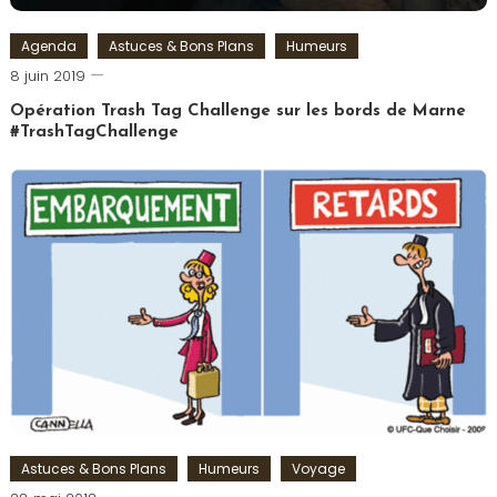
Agenda
Astuces & Bons Plans
Humeurs
Romain-
8 juin 2019
Paris
Opération Trash Tag Challenge sur les bords de Marne
#TrashTagChallenge
Tagged
#TrashTagChallenge
,
7è
Continent
,
Déchets
,
Environnement
,
Marne
,
Plastique
,
Sea
Life
Val
d'Europe
,
Astuces & Bons Plans
Humeurs
Voyage
Thorigny-
Romain-
sur-