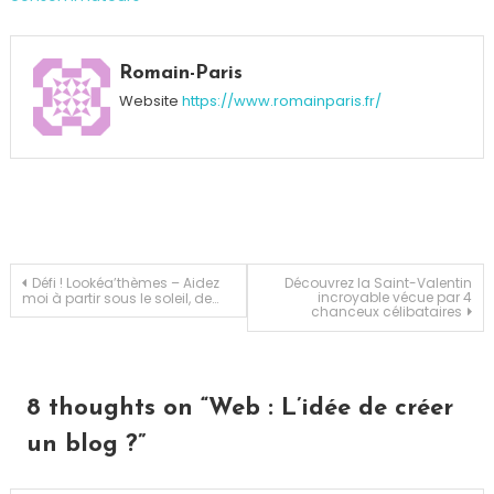
Tagged
Blog
,
Romain-Paris
Romainparis
,
Website
https://www.romainparis.fr/
Web
Navigation
Défi ! Lookéa’thèmes – Aidez
Découvrez la Saint-Valentin
incroyable vécue par 4
moi à partir sous le soleil, de…
chanceux célibataires
de
l’article
8 thoughts on “
Web : L’idée de créer
un blog ?
”