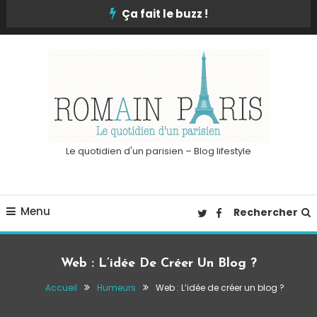
Skip
Ça fait le buzz !
To
Content
Le quotidien d'un parisien – Blog lifestyle
Menu
Rechercher
Web : L’idée De Créer Un Blog ?
Accueil
Humeurs
Web : L’idée de créer un blog ?