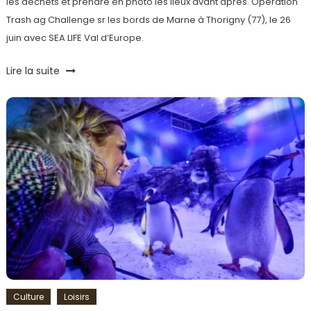
les déchets et prendre en photo les lieux avant après. Opération
Trash ag Challenge sr les bords de Marne à Thorigny (77), le 26
juin avec SEA LIFE Val d’Europe.
Tagged
Lire la suite
#TrashTagChallenge
,
7è
Continent
,
Déchets
,
Environnement
,
Marne
,
Plastique
,
Sea
Life
Val
d'Europe
,
Thorigny-
sur-
Marne
,
Culture
Loisirs
Trash