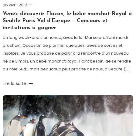
26 avril 2018
Romain-
Tag
Challenge
Paris
Venez découvrir Flocon, le bébé manchot Royal à
Sealife Paris Val d’Europe – Concours et
invitations à gagner
Un long week-end s’annonce, avec le 1er Mai se profilant mardi
prochain. Occasion de planifier quelques idées de sorties et
insolites. Je vous propose de partir à la rencontre d’un nouveau
né de 3 mois, un bébé manchot Royal. Point besoin, de se rendre
au Pôle Sud… mais beaucoup plus proche de nous, à SeaLife […]
Tagged
Lire la suite
Aquarium
,
concours
,
Environnement
,
Manchot
,
Sea
Life
Val