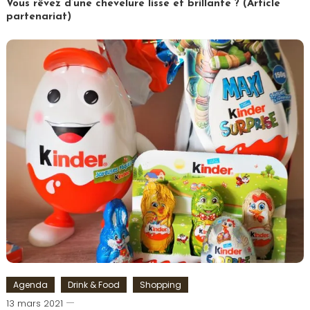
Vous rêvez d’une chevelure lisse et brillante ? (Article
partenariat)
Tagged
Cheveux
,
Coiffure
,
Femme
,
Lissage
,
Lisseur
Agenda
Drink & Food
Shopping
Romain-
13 mars 2021