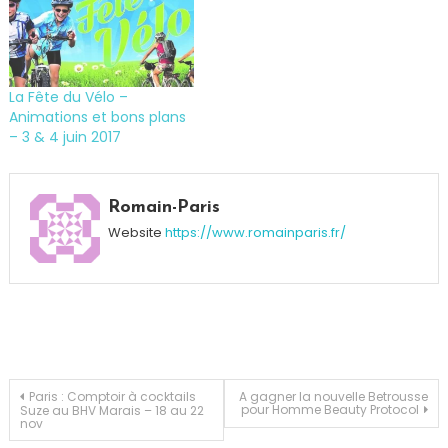
La Fête du Vélo –
Animations et bons plans
– 3 & 4 juin 2017
Tagged
En
Romain-Paris
ville
,
Website
https://www.romainparis.fr/
Transports
,
Trottinette
,
Urbain
Navigation
Paris : Comptoir à cocktails
A gagner la nouvelle Betrousse
pour Homme Beauty Protocol
Suze au BHV Marais – 18 au 22
nov
de