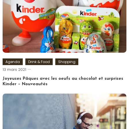
Agenda
Drink & Food
Shopping
Romain-
13 mars 2021
Paris
Joyeuses Pâques avec les oeufs au chocolat et surprises
Kinder – Nouveautés
Tagged
chocolat
,
Chocolats
,
Ferrero
,
Kinder
,
Oeuf