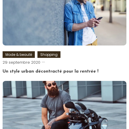
de
Pâques
,
Pâques
,
Shoko
Bon
,
Surprise
Mode & beauté
Shopping
Romain-
29 septembre 2020
Paris
Un style urban décontracté pour la rentrée !
Tagged
Look
,
Mode
,
Urban