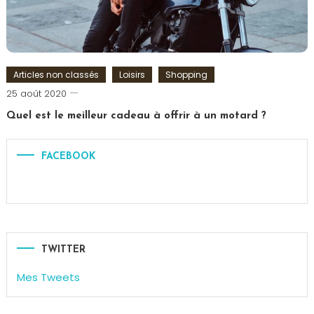
Articles non classés
Loisirs
Shopping
Romain-
25 août 2020
Paris
Quel est le meilleur cadeau à offrir à un motard ?
Tagged
cadeau
,
FACEBOOK
Motard
,
Moto
TWITTER
Mes Tweets