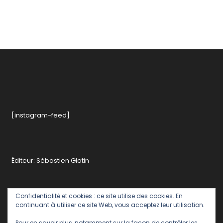
[instagram-feed]
Éditeur: Sébastien Glotin
Confidentialité et cookies : ce site utilise des cookies. En
continuant à utiliser ce site Web, vous acceptez leur utilisation.
Pour en savoir plus, notamment sur la façon de contrôler les