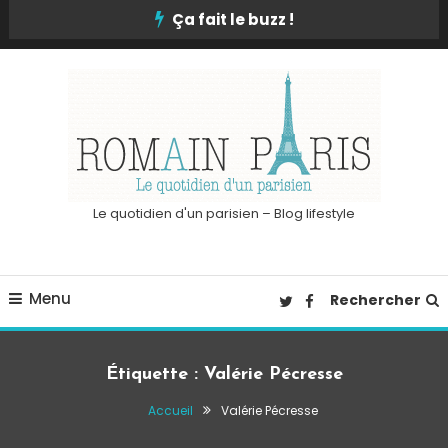
Skip
Ça fait le buzz !
To
Content
Le quotidien d'un parisien – Blog lifestyle
Menu
Rechercher
Étiquette :
Valérie Pécresse
Accueil
Valérie Pécresse