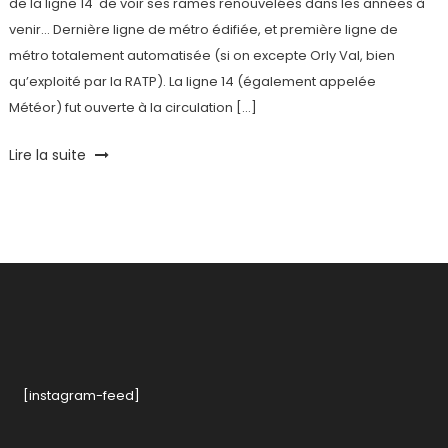
de la ligne 14 de voir ses rames renouvelées dans les années à
venir… Dernière ligne de métro édifiée, et première ligne de
métro totalement automatisée (si on excepte Orly Val, bien
qu’exploité par la RATP). La ligne 14 (également appelée
Météor) fut ouverte à la circulation […]
Tagged
Lire la suite
Alstom
,
Gare
de
Lyon
,
Grand
Paris
Express
,
Ligne
14
,
Madeleine
,
[instagram-feed]
Météor
,
Metro
,