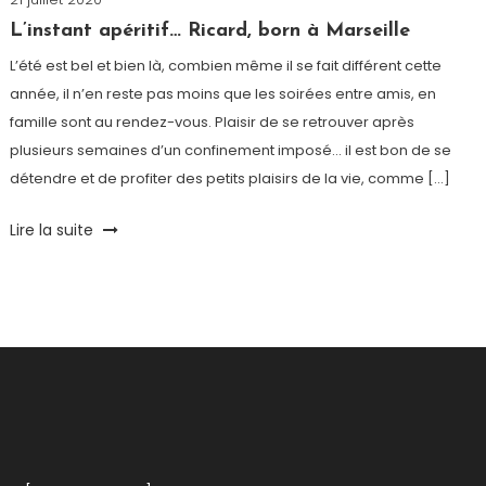
Paris
L’instant apéritif… Ricard, born à Marseille
L’été est bel et bien là, combien même il se fait différent cette
année, il n’en reste pas moins que les soirées entre amis, en
famille sont au rendez-vous. Plaisir de se retrouver après
plusieurs semaines d’un confinement imposé… il est bon de se
détendre et de profiter des petits plaisirs de la vie, comme […]
Tagged
Lire la suite
Apéritif
,
Apéro
,
cocktail
,
Marseille
,
Pastis
,
Ricard