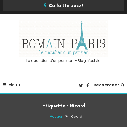
Skip
Ça fait le buzz !
To
Content
Le quotidien d'un parisien – Blog lifestyle
Menu
Rechercher
Étiquette :
Ricard
Accueil
Ricard