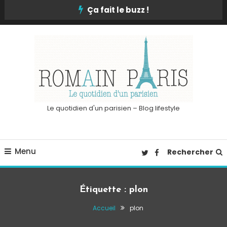
Skip
Ça fait le buzz !
To
Content
Le quotidien d'un parisien – Blog lifestyle
Menu
Rechercher
Étiquette :
plon
Accueil
plon