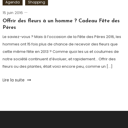
Agenda
Shopping
15 juin 2016
Romain-
Paris
Offrir des fleurs à un homme ? Cadeau Fête des
Pères
Le saviez-vous ? Mais à l’occasion de la Fête des Pères 2016, les
hommes ont 15 fois plus de chance de recevoir des fleurs que
cette même fête en 2013 ? Comme quoi les us et coutumes de
notre société continuent d’évoluer, et rapidement… Offrir des
fleurs ou des plantes, était voici encore peu, comme un […]
Tagged
Lire la suite
Arbre
,
Balcon
,
cadeau
fête
des
pères
,
Fauchon
,