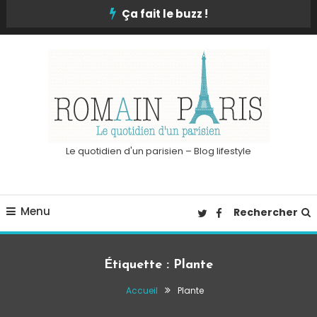
Skip
Ça fait le buzz !
To
Content
Le quotidien d'un parisien – Blog lifestyle
Menu
Rechercher
Étiquette :
Plante
Accueil
Plante