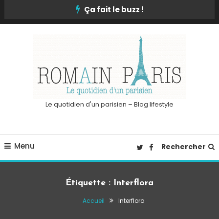
Skip
Ça fait le buzz !
To
Content
Le quotidien d'un parisien – Blog lifestyle
Menu
Rechercher
Étiquette :
Interflora
Accueil
Interflora