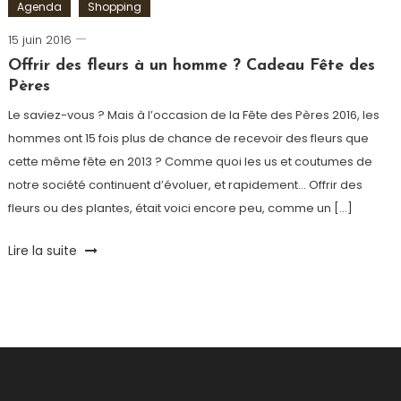
Agenda
Shopping
15 juin 2016
Romain-
Paris
Offrir des fleurs à un homme ? Cadeau Fête des
Pères
Le saviez-vous ? Mais à l’occasion de la Fête des Pères 2016, les
hommes ont 15 fois plus de chance de recevoir des fleurs que
cette même fête en 2013 ? Comme quoi les us et coutumes de
notre société continuent d’évoluer, et rapidement… Offrir des
fleurs ou des plantes, était voici encore peu, comme un […]
Tagged
Lire la suite
Arbre
,
Balcon
,
cadeau
fête
des
pères
,
Fauchon
,