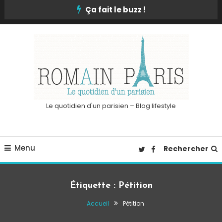
Skip
Ça fait le buzz !
To
Content
Le quotidien d'un parisien – Blog lifestyle
Menu
Rechercher
Étiquette :
Pétition
Accueil
Pétition