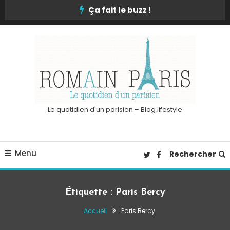
Skip
Ça fait le buzz !
To
Content
Le quotidien d'un parisien – Blog lifestyle
Menu
Rechercher
Étiquette :
Paris Bercy
Accueil
Paris Bercy