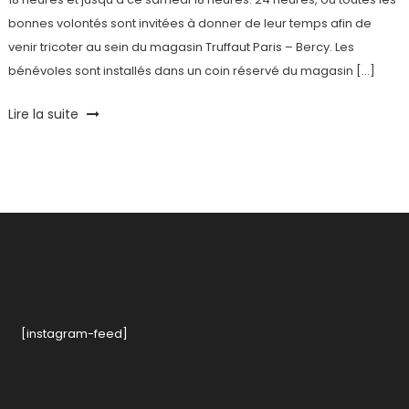
bonnes volontés sont invitées à donner de leur temps afin de
venir tricoter au sein du magasin Truffaut Paris – Bercy. Les
bénévoles sont installés dans un coin réservé du magasin […]
Tagged
Lire la suite
Défi
,
Fondation
Abbé
Pierre
,
Paris
Bercy
,
Solidarité
,
Tricot
,
Truffaut
Rive
[instagram-feed]
Gauche