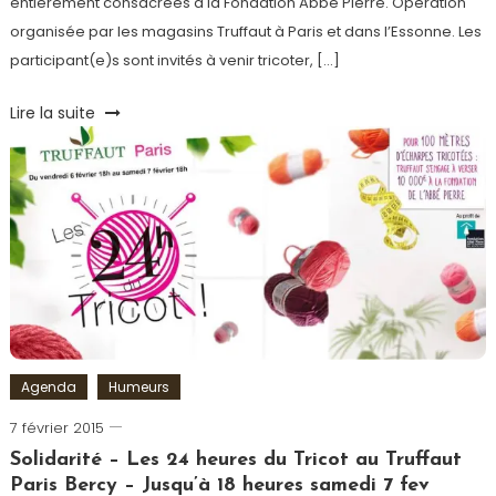
entièrement consacrées à la Fondation Abbé Pierre. Opération
organisée par les magasins Truffaut à Paris et dans l’Essonne. Les
participant(e)s sont invités à venir tricoter, […]
Tagged
Lire la suite
Défi
,
Fondation
Abbé
Pierre
,
Tricot
,
Truffaut
,
Truffaut
Rive
Gauche
Agenda
Humeurs
7 février 2015
Romain-
Paris
Solidarité – Les 24 heures du Tricot au Truffaut
Paris Bercy – Jusqu’à 18 heures samedi 7 fev