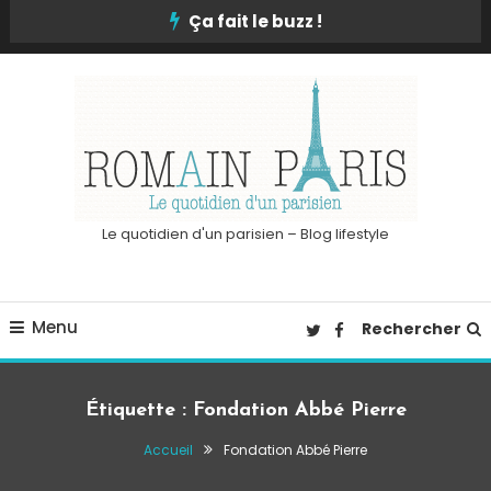
Skip
Ça fait le buzz !
To
Content
Le quotidien d'un parisien – Blog lifestyle
Menu
Rechercher
Étiquette :
Fondation Abbé Pierre
Accueil
Fondation Abbé Pierre