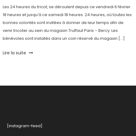
Les 24 heures du tricot, se déroulent depuis ce vendredi 6 février
18 heures et jusqu’à ce samedi 18 heures. 24 heures, où toutes les
bonnes volontés sont invitées à donner de leur temps afin de
venir tricoter au sein du magasin Truffaut Paris – Bercy. Les
bénévoles sont installés dans un coin réservé du magasin […]
Tagged
Lire la suite
Défi
,
Fondation
Abbé
Pierre
,
Paris
Bercy
,
Solidarité
,
Tricot
,
Truffaut
Rive
[instagram-feed]
Gauche