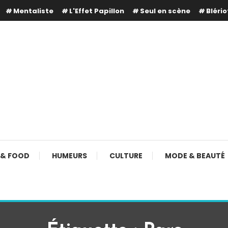
Mentaliste
L'Effet Papillon
Seul en scène
Blério
 & FOOD
HUMEURS
CULTURE
MODE & BEAUTÉ