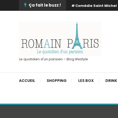
Skip
Ça fait le buzz !
Comédie Saint Michel
To
Content
Le quotidien d'un parisien – Blog lifestyle
ACCUEIL
SHOPPING
LES BOX
DRINK