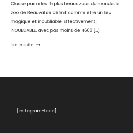
Classé parmi les 15 plus beaux zoos du monde, le
zoo de Beauval se définit comme être un lieu
magique et inoubliable. Effectivement,
INOUBLIABLE, avec pas moins de 4600 […]
Tagged
Lire la suite
Animaux
,
Beauval
,
Bio
Diversité
,
Parc
[instagram-feed]