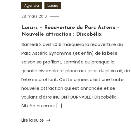
Agenda
Loisirs
28 mars 2016
Romain-
Paris
Loisirs – Réouverture du Parc Astérix –
Nouvelle attraction : Discobélix
Samedi 2 avril 2016 marquera la réouverture du
Parc Astérix. Synonyme (et enfin) de la belle
saison se profilant, terminée ou presque la
grisaille hivernale et place aux joies du plein air, de
l’été se profilant. Cette année, c’est une toute
nouvelle attraction qui est annoncée et se
voulant d’être INCONTOURNABLE ! Discobélix
Située au cœur […]
Tagged
Lire la suite
Astérix
,