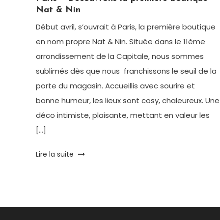
Nat & Nin
Début avril, s’ouvrait à Paris, la première boutique
en nom propre Nat & Nin. Située dans le 11ème
arrondissement de la Capitale, nous sommes
sublimés dès que nous franchissons le seuil de la
porte du magasin. Accueillis avec sourire et
bonne humeur, les lieux sont cosy, chaleureux. Une
déco intimiste, plaisante, mettant en valeur les
[…]
Tagged
Lire la suite
Antonyme
,
Boutique
,
Maroquinerie
,
Nat
&