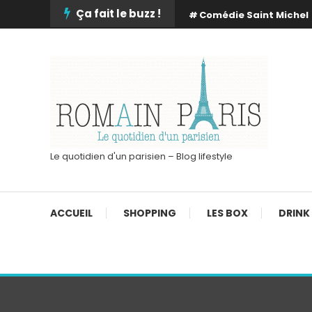
Skip
Ça fait le buzz !
Comédie Saint Michel
To
Content
Le quotidien d'un parisien – Blog lifestyle
ACCUEIL
SHOPPING
LES BOX
DRINK