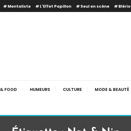
Mentaliste
L'Effet Papillon
Seul en scène
Blério
 & FOOD
HUMEURS
CULTURE
MODE & BEAUTÉ