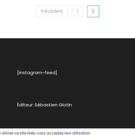
Précédent
1
2
[instagram-feed]
Éditeur: Sébastien Glotin
 utiliser ce site Web, vous acceptez leur utilisation.