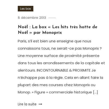
Les box
8 décembre 2013
Romain-
Paris
Noël : La box « Les hits très hotte de
Noël » par Monoprix
Paris, s’il est bien une enseigne que nous
connaissons tous, ne serait-ce pas Monoprix ?
Une moyenne surface de proximité présente
dans tous les arrondissements de la capitale et
alentours. INCONTOURNABLE & PROXIMITE Je
n’échappe pas à la règle. Cela en allant faire la
plupart des mes courses chez Monoprix ou
Monop. « Figure » commerciale historique […]
Tagged
Lire la suite