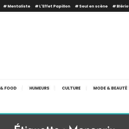
Mentaliste
L'Effet Papillon
Seul en scène
Blério
 & FOOD
HUMEURS
CULTURE
MODE & BEAUTÉ