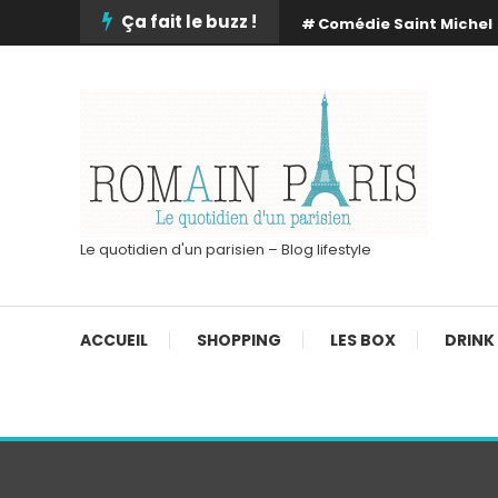
Skip
Ça fait le buzz !
Comédie Saint Michel
To
Content
Le quotidien d'un parisien – Blog lifestyle
ACCUEIL
SHOPPING
LES BOX
DRINK