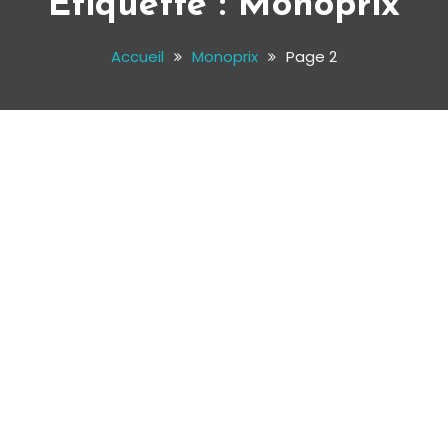
Étiquette :
Monoprix
Accueil
Monoprix
Page 2