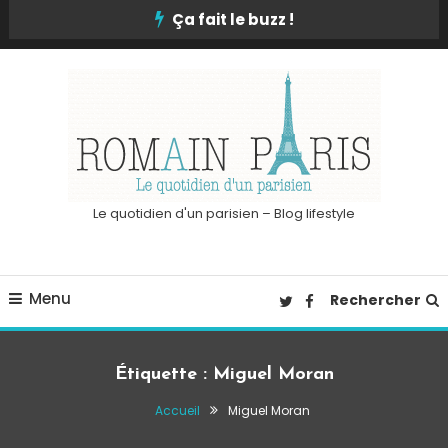
Skip
Ça fait le buzz !
To
Content
Le quotidien d'un parisien – Blog lifestyle
Menu
Rechercher
Étiquette :
Miguel Moran
Accueil
Miguel Moran