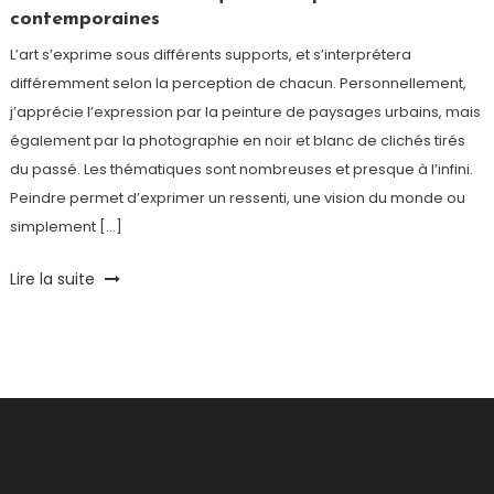
contemporaines
L’art s’exprime sous différents supports, et s’interprétera
différemment selon la perception de chacun. Personnellement,
j’apprécie l’expression par la peinture de paysages urbains, mais
également par la photographie en noir et blanc de clichés tirés
du passé. Les thématiques sont nombreuses et presque à l’infini.
Peindre permet d’exprimer un ressenti, une vision du monde ou
simplement […]
Tagged
Lire la suite
Art
,
Artiste
,
Centre
Pompidou
,
Copenhague
,
KAZoART
,
Metro
,
Miguel