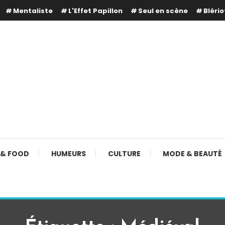
Mentaliste
L'Effet Papillon
Seul en scène
Blério
 & FOOD
HUMEURS
CULTURE
MODE & BEAUTÉ