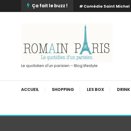
Skip
Ça fait le buzz !
Comédie Saint Michel
To
Content
Le quotidien d'un parisien – Blog lifestyle
ACCUEIL
SHOPPING
LES BOX
DRINK