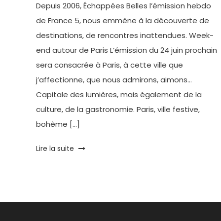
Depuis 2006, Échappées Belles l’émission hebdo
de France 5, nous emmène à la découverte de
destinations, de rencontres inattendues. Week-
end autour de Paris L’émission du 24 juin prochain
sera consacrée à Paris, à cette ville que
j’affectionne, que nous admirons, aimons…
Capitale des lumières, mais également de la
culture, de la gastronomie. Paris, ville festive,
bohème […]
Tagged
Lire la suite
Château
,
Echappées
Belles
,
Emission
TV
,
France