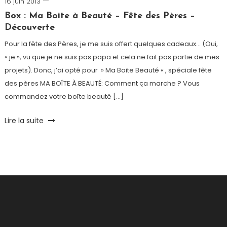
16 juin 2013
Romain-
Paris
Box : Ma Boite à Beauté – Fête des Pères –
Découverte
Pour la fête des Pères, je me suis offert quelques cadeaux… (Oui,
« je », vu que je ne suis pas papa et cela ne fait pas partie de mes
projets). Donc, j’ai opté pour » Ma Boite Beauté « , spéciale fête
des pères MA BOÎTE À BEAUTÉ: Comment ça marche ? Vous
commandez votre boîte beauté […]
Tagged
Lire la suite
Beauty
Box
,
Bourgogne
,
box
beauté
,
Box
Homme
,
cadeau
,
cosmétiques