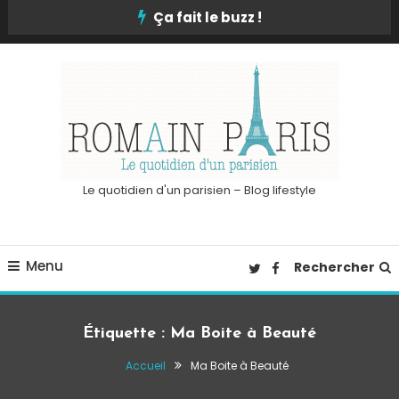
Skip
Ça fait le buzz !
To
Content
Le quotidien d'un parisien – Blog lifestyle
Menu
Rechercher
Étiquette :
Ma Boite à Beauté
Accueil
Ma Boite à Beauté