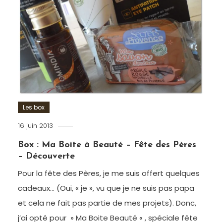
homme
,
cosmétiques
,
Dentifrice
,
Déodorant
,
parfum
,
rasoir
,
Soldes
,
Wilkinson
,
Williams
,
Williams
Les box
Expert
16 juin 2013
Romain-
Paris
Box : Ma Boite à Beauté – Fête des Pères
– Découverte
Pour la fête des Pères, je me suis offert quelques
cadeaux… (Oui, « je », vu que je ne suis pas papa
et cela ne fait pas partie de mes projets). Donc,
j’ai opté pour » Ma Boite Beauté « , spéciale fête