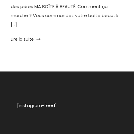
des pères MA BOÎTE À BEAUTÉ: Comment ça
marche ? Vous commandez votre boîte beauté
[…]
Tagged
Lire la suite
Beauty
Box
,
Bourgogne
,
box
beauté
,
Box
Homme
,
cadeau
,
cosmétiques
[instagram-feed]
homme
,
Fête
des
Pères
,