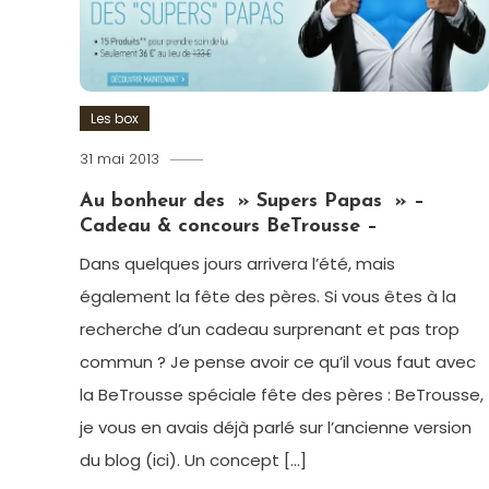
concours
,
Healthy
Beauty
,
Healthy
Break
,
Les box
Monoprix
,
31 mai 2013
Romain-
Vivre
Sain
Paris
Au bonheur des » Supers Papas » –
Cadeau & concours BeTrousse –
Dans quelques jours arrivera l’été, mais
également la fête des pères. Si vous êtes à la
recherche d’un cadeau surprenant et pas trop
commun ? Je pense avoir ce qu’il vous faut avec
la BeTrousse spéciale fête des pères : BeTrousse,
je vous en avais déjà parlé sur l’ancienne version
du blog (ici). Un concept […]