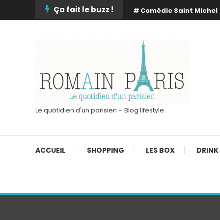
Skip
Ça fait le buzz !
Comédie Saint Michel
To
Content
Le quotidien d'un parisien – Blog lifestyle
ACCUEIL
SHOPPING
LES BOX
DRINK