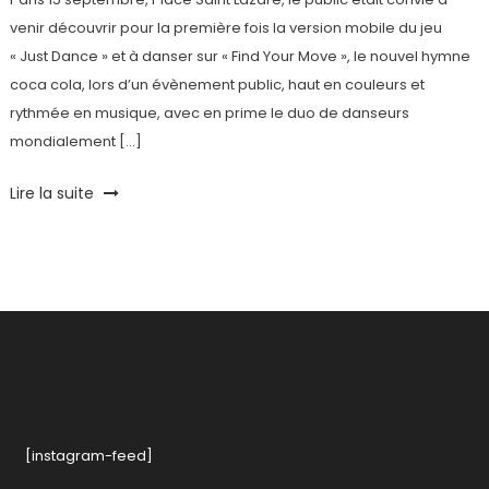
venir découvrir pour la première fois la version mobile du jeu
« Just Dance » et à danser sur « Find Your Move », le nouvel hymne
coca cola, lors d’un évènement public, haut en couleurs et
rythmée en musique, avec en prime le duo de danseurs
mondialement […]
Tagged
Lire la suite
Apple
,
Application
Mobile
,
Bracelet
Connecté
,
coca
cola
,
Just
Dance
,
Misfit
[instagram-feed]
Flash
,