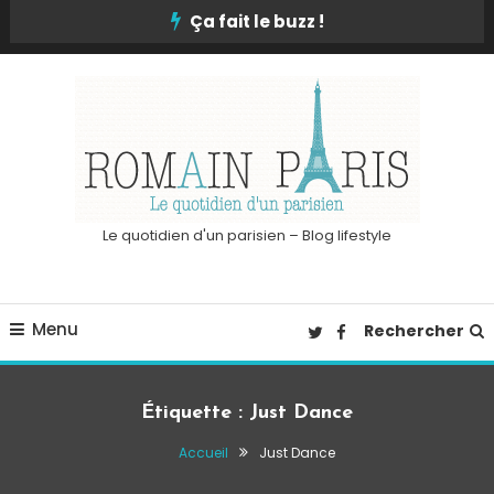
Skip
Ça fait le buzz !
To
Content
Le quotidien d'un parisien – Blog lifestyle
Menu
Rechercher
Étiquette :
Just Dance
Accueil
Just Dance