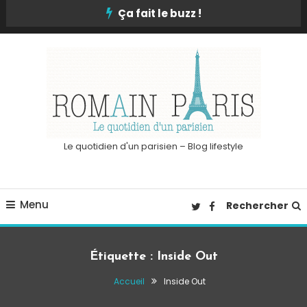
Skip
Ça fait le buzz !
To
Content
Le quotidien d'un parisien – Blog lifestyle
Menu
Rechercher
Étiquette :
Inside Out
Accueil
Inside Out