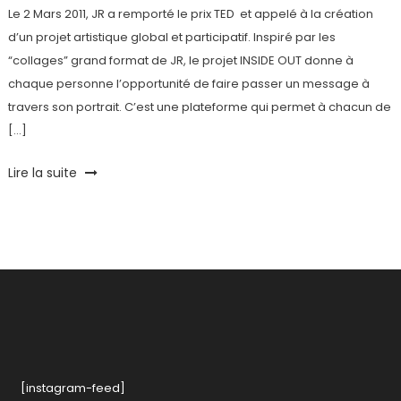
Le 2 Mars 2011, JR a remporté le prix TED et appelé à la création
d’un projet artistique global et participatif. Inspiré par les
“collages” grand format de JR, le projet INSIDE OUT donne à
chaque personne l’opportunité de faire passer un message à
travers son portrait. C’est une plateforme qui permet à chacun de
[…]
Tagged
Lire la suite
Action
,
Inside
Out
,
Lyon
[instagram-feed]