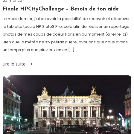
22 mai 2014
Romain-
Paris
Finale HPCityChallenge – Besoin de ton aide
Le mois dernier, j’ai pu avoir la possibilité de recevoir et découvrir
la tablette tactile HP Slate8 Pro, cela afin de réaliser un reportage
photos de mes coups de coeur Parisien du moment (à relire ici).
Bien que la météo ne s’y prêtait guère, avouons que nous avons
un temps plus que pluvieux en ce […]
Tagged
Lire la suite
#HPCityChallenge
,
Challenge
,
HP
,
Pairs
,
photos