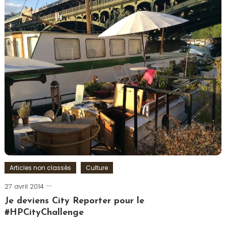
Challenge
,
City
Guide
,
insolite
,
Paris
,
Saint
Martin
,
Tour-
Eiffel
Articles non classés
Culture
27 avril 2014
Romain-
Paris
Je deviens City Reporter pour le
#HPCityChallenge