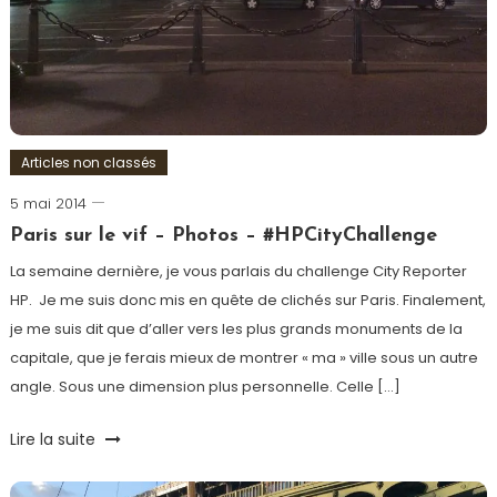
Articles non classés
5 mai 2014
Romain-
Paris
Paris sur le vif – Photos – #HPCityChallenge
La semaine dernière, je vous parlais du challenge City Reporter
HP. Je me suis donc mis en quête de clichés sur Paris. Finalement,
je me suis dit que d’aller vers les plus grands monuments de la
capitale, que je ferais mieux de montrer « ma » ville sous un autre
angle. Sous une dimension plus personnelle. Celle […]
Tagged
Lire la suite
#HPCityChallenge
,
Café
,