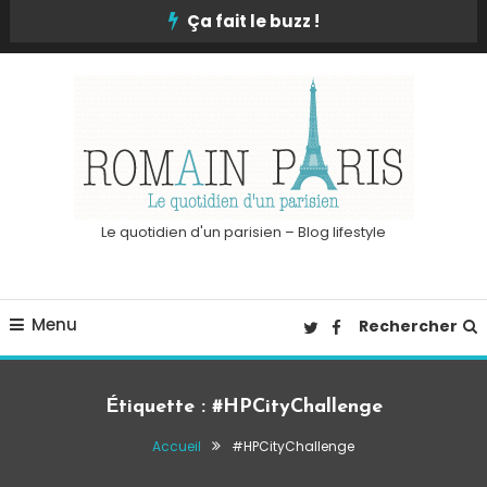
Skip
Ça fait le buzz !
To
Content
Le quotidien d'un parisien – Blog lifestyle
Menu
Rechercher
Étiquette :
#HPCityChallenge
Accueil
#HPCityChallenge