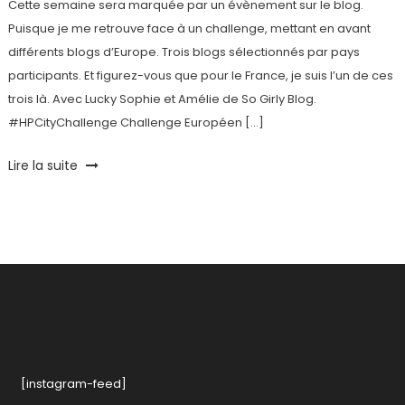
Cette semaine sera marquée par un évènement sur le blog.
Puisque je me retrouve face à un challenge, mettant en avant
différents blogs d’Europe. Trois blogs sélectionnés par pays
participants. Et figurez-vous que pour le France, je suis l’un de ces
trois là. Avec Lucky Sophie et Amélie de So Girly Blog.
#HPCityChallenge Challenge Européen […]
Tagged
Lire la suite
#HPCityChallenge
,
Challenge
,
City
Guide
,
HP
,
Paris
,
photos
,
Tablette
[instagram-feed]