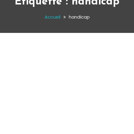
Étiquette :
handicap
Accueil
handicap