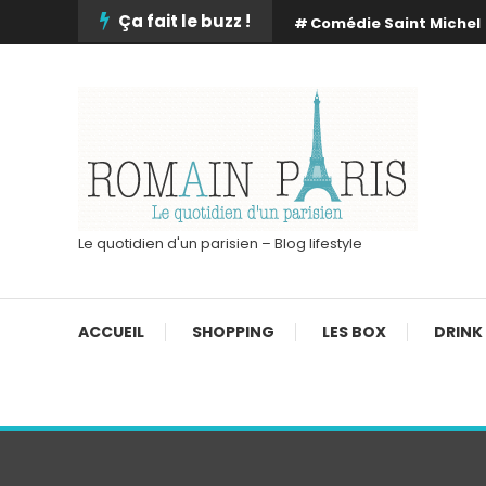
Skip
Ça fait le buzz !
Comédie Saint Michel
To
Content
Le quotidien d'un parisien – Blog lifestyle
ACCUEIL
SHOPPING
LES BOX
DRINK