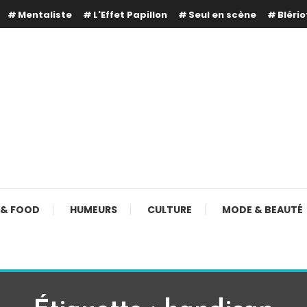
Mentaliste
L'Effet Papillon
Seul en scène
Blério
 & FOOD
HUMEURS
CULTURE
MODE & BEAUTÉ