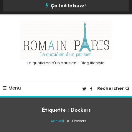
Skip
Ça fait le buzz !
To
Content
Le quotidien d'un parisien – Blog lifestyle
Menu
Rechercher
Étiquette :
Dockers
Accueil
Dockers