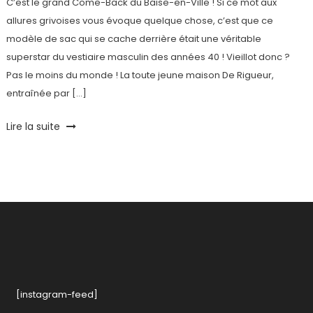
C’est le grand Come-Back du Baise-en-Ville ! Si ce mot aux
allures grivoises vous évoque quelque chose, c’est que ce
modèle de sac qui se cache derrière était une véritable
superstar du vestiaire masculin des années 40 ! Vieillot donc ?
Pas le moins du monde ! La toute jeune maison De Rigueur,
entraînée par […]
Tagged
Lire la suite
Crowfounding
,
De
Rigueur
,
Iphone
,
KissKissbakbank
,
made
in
france
,
Maroquinnerie
,
Sac
,
[instagram-feed]
Terroir
,