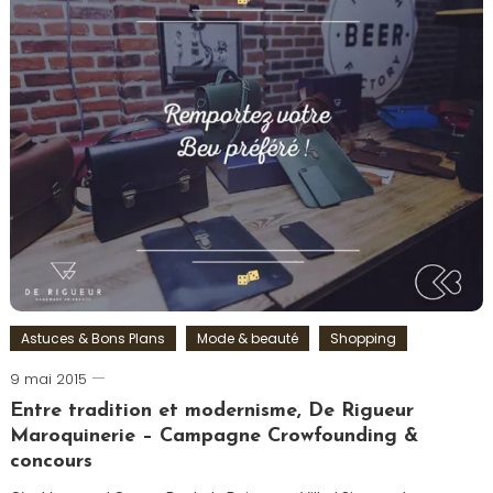
Entreprise
,
Financement
Participatif
,
Paris
,
Pâtissier
,
Pâtissierie
,
Tarte
,
Ulule
,
W'one
Astuces & Bons Plans
Mode & beauté
Shopping
9 mai 2015
Romain-
Paris
Entre tradition et modernisme, De Rigueur
Maroquinerie – Campagne Crowfounding &
concours