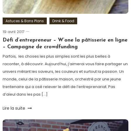
Astuces & Bons Plans
Drink & Food
19 avril 2017
Romain-
Paris
Défi d’entrepreneur – W’one la pâtisserie en ligne
– Campagne de crowdfunding
Parfois, les choses les plus simples sont les plus belles à
raconter, à découvrir. Aujourd’hui, j’aimerai vous faire partager un
univers mêlant les saveurs, les couleurs et surtout la passion. Un
monde, celui de la pâtisserie maison, orchestré par une jeune
trentenaire qui a osé relever le défi de l’entreprenariat. Pas
d’aïeul dans les pas […]
Tagged
Lire la suite
Caramel
,
chocolat
,
Crowfounding
,