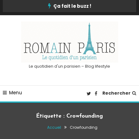
Skip
Ça fait le buzz !
To
Content
Le quotidien d'un parisien – Blog lifestyle
Menu
Rechercher
Étiquette :
Crowfounding
Accueil
Crowfounding