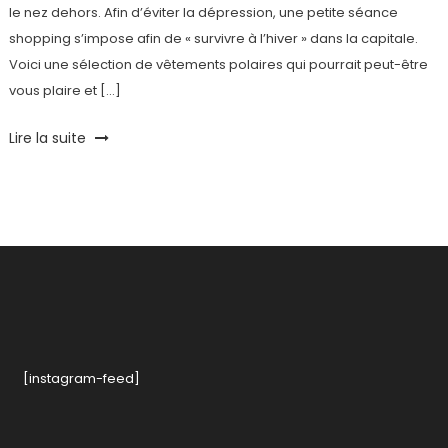
le nez dehors. Afin d’éviter la dépression, une petite séance
shopping s’impose afin de « survivre à l’hiver » dans la capitale.
Voici une sélection de vêtements polaires qui pourrait peut-être
vous plaire et […]
Tagged
Lire la suite
Campz
,
Chaussures
,
Hiver
,
Timberland
,
vestes
[instagram-feed]