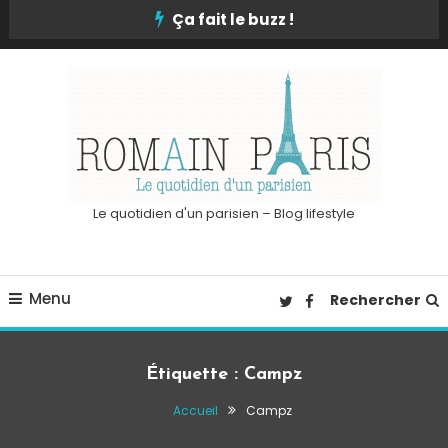
Skip
Ça fait le buzz !
To
Content
Le quotidien d'un parisien – Blog lifestyle
Menu
Rechercher
Étiquette :
Campz
Accueil
Campz