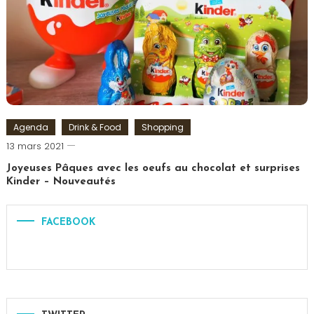
Saint
Germain
des
Prés
,
Visite
Paris
Agenda
Drink & Food
Shopping
Romain-
13 mars 2021
Paris
Joyeuses Pâques avec les oeufs au chocolat et surprises
Kinder – Nouveautés
Tagged
chocolat
,
FACEBOOK
Chocolats
,
Ferrero
,
Kinder
,
Oeuf
de