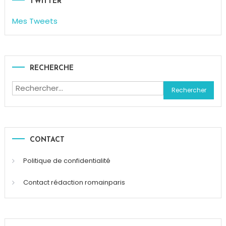
Pâques
,
TWITTER
Pâques
,
Mes Tweets
Shoko
Bon
,
Surprise
RECHERCHE
Rechercher :
CONTACT
Politique de confidentialité
Contact rédaction romainparis