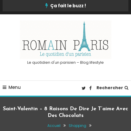
Skip
Ça fait le buzz !
To
Content
Le quotidien d'un parisien – Blog lifestyle
Menu
Rechercher
Saint-Valentin – 8 Raisons De Dire Je T’aime Avec
Des Chocolats
Accueil
Shopping