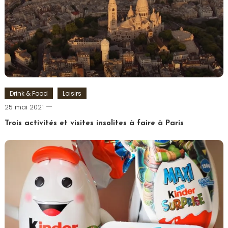
Marvelous
Drink & Food
Loisirs
Romain-
25 mai 2021
Paris
Trois activités et visites insolites à faire à Paris
Tagged
Drone
,
Hélicoptère
,
Paris
,
Paris
insolite
,
Réalité
Virtuelle
,