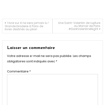
Michel
Cluizel
,
Saint-
Valentin
Navigation
1 livre sur 4 ne sera jamais lu !
Une Saint-Valentin de rupture
au Manoir de Paris
Grande braderie à Paris de
#DarkValentineNight
livres destinés au pilon
de
l’article
Laisser un commentaire
Votre adresse e-mail ne sera pas publiée.
Les champs
obligatoires sont indiqués avec
*
Commentaire
*