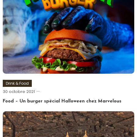
Drink & Food
Romain-
30 octobre 2021
Paris
Food – Un burger spécial Halloween chez Marvelous
Tagged
Burger
,
Halloween
,
Marvel
,