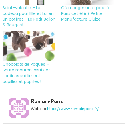
Saint-Valentin – Le
Où manger une glace à
cadeau pour Elle et Lui en
Paris cet été ? Petite
un coffret – Le Petit Ballon
Manufacture Cluizel
& Bouquet
Chocolats de Pâques –
Saute mouton, œufs et
sardines subliment
papilles et pupilles !
Tagged
14
Romain-Paris
février
,
Website
https://www.romainparis.fr/
cadeau
,
Chocolats
,
Fête
,