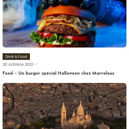
Drink & Food
Romain-
30 octobre 2021
Paris
Food – Un burger spécial Halloween chez Marvelous
Tagged
Burger
,
Halloween
,
Marvel
,
Marvelous