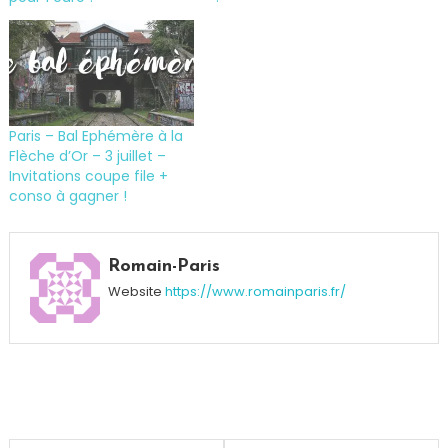
Paris – Bal Ephémère à la
Flèche d’Or – 3 juillet –
Invitations coupe file +
conso à gagner !
Tagged
Boisson
,
Romain-Paris
détente
,
Website
https://www.romainparis.fr/
Eau
,
été
,
Fraîcheur
,
Fruits
,
Innocent
,
Innocent