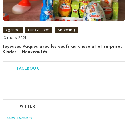
Prés
,
Visite
Paris
Agenda
Drink & Food
Shopping
Romain-
13 mars 2021
Paris
Joyeuses Pâques avec les oeufs au chocolat et surprises
Kinder – Nouveautés
Tagged
chocolat
,
FACEBOOK
Chocolats
,
Ferrero
,
Kinder
,
Oeuf
de
Pâques
,
TWITTER
Pâques
,
Mes Tweets
Shoko
Bon
,