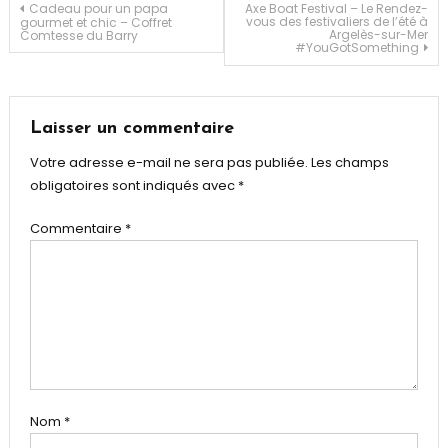
bubbles
,
Navigation
Cadeau pour un papa
Axe Boat Festival – Le Rendez-
vous des festivaliers de l’été à
gourmet et chic – Coffret
Naturel
Argelès-sur-Mer
Comtesse du Barry
#YouGotSomething
de
l’article
Laisser un commentaire
Votre adresse e-mail ne sera pas publiée.
Les champs
obligatoires sont indiqués avec
*
Commentaire
*
Nom
*