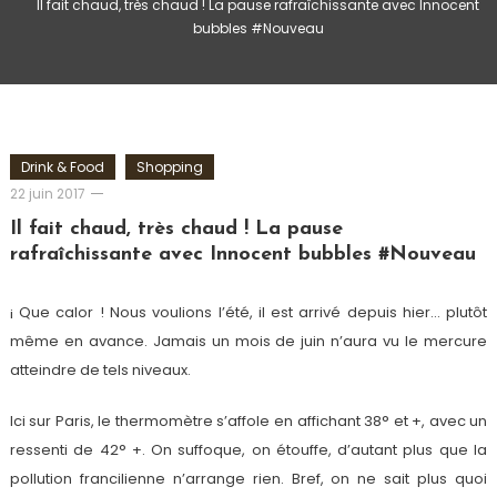
Il fait chaud, très chaud ! La pause rafraîchissante avec Innocent
bubbles #Nouveau
Drink & Food
Shopping
Romain-
22 juin 2017
Paris
Il fait chaud, très chaud ! La pause
rafraîchissante avec Innocent bubbles #Nouveau
¡ Que calor ! Nous voulions l’été, il est arrivé depuis hier… plutôt
même en avance. Jamais un mois de juin n’aura vu le mercure
atteindre de tels niveaux.
Ici sur Paris, le thermomètre s’affole en affichant 38° et +, avec un
ressenti de 42° +. On suffoque, on étouffe, d’autant plus que la
pollution francilienne n’arrange rien. Bref, on ne sait plus quoi