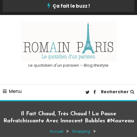
Skip
Ça fait le buzz !
To
Content
Le quotidien d'un parisien – Blog lifestyle
Menu
Rechercher
Il Fait Chaud, Très Chaud ! La Pause
Rafraîchissante Avec Innocent Bubbles #Nouveau
Accueil
Shopping