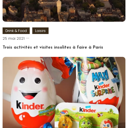
Drink & Food
Loisirs
Romain-
25 mai 2021
Paris
Trois activités et visites insolites à faire à Paris
Tagged
Drone
,
Hélicoptère
,
Paris
,
Paris
insolite
,
Réalité
Virtuelle
,
Saint
Germain
des