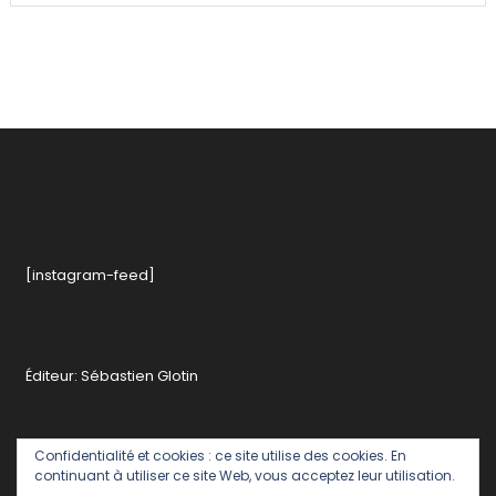
[instagram-feed]
Éditeur: Sébastien Glotin
Confidentialité et cookies : ce site utilise des cookies. En
continuant à utiliser ce site Web, vous acceptez leur utilisation.