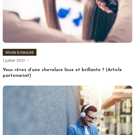
Mode & beauté
Romain-
1 juillet 2021
Paris
Vous rêvez d’une chevelure lisse et brillante ? (Article
partenariat)
Tagged
Cheveux
,
Coiffure
,
Femme
,
Lissage
,
Lisseur