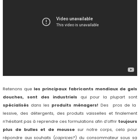
Retenons que
les principaux fabricants mondiaux de gels
douches, sont des industriels
qui pour la plupart sont
spécialisés
dans les
produits ménagers!
Des pros de la
lessive, des détergents, des produits vaisselles et finalement
n’hésitant pas à reprendre ces formulations afin d’offrir
toujours
plus de bulles et de mousse
sur notre corps, cela pour
répondre aux souhaits (
caprices?
) du consommateur sous sa