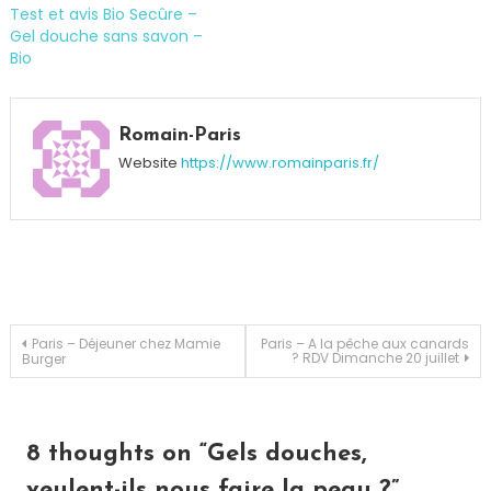
Test et avis Bio Secûre –
Gel douche sans savon –
Bio
Tagged
bio
,
Romain-Paris
Gel
Website
https://www.romainparis.fr/
Douche
,
Reportage
Navigation
Paris – Déjeuner chez Mamie
Paris – A la pêche aux canards
? RDV Dimanche 20 juillet
Burger
de
l’article
8 thoughts on “
Gels douches,
veulent-ils nous faire la peau ?
”