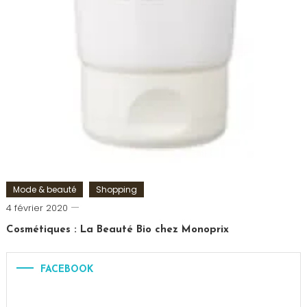
Mode & beauté
Shopping
Romain-
4 février 2020
Paris
Cosmétiques : La Beauté Bio chez Monoprix
Tagged
Beauté
,
FACEBOOK
bio
,
cosmétiques
,