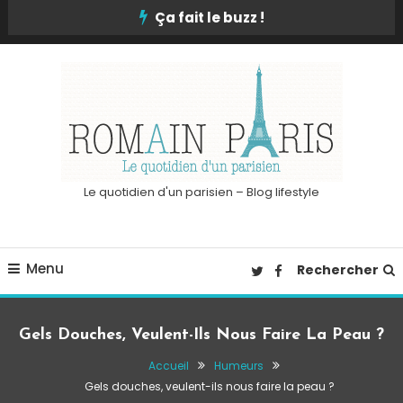
Skip
Ça fait le buzz !
To
Content
Le quotidien d'un parisien – Blog lifestyle
Menu
Rechercher
Gels Douches, Veulent-Ils Nous Faire La Peau ?
Accueil
Humeurs
Gels douches, veulent-ils nous faire la peau ?