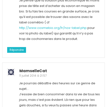
Je pense que la solution plus économique et moins
prise de tête est d’acheter du savon en magasin
bio. Si tu fais tes courses en grande surface, je crois
qu’il est possible de trouver des savons avec le
label cosmébio ( cf
http://www.cosmebio.org/fr/nos-label.php
pour
voir la photo du label) qui garantit qu’il n’y a pas
trop de cochonneries dans le produit.
Répondre
MamselleCat
11 juillet 2014 à 21:57
Je pourrais débattre des heures sur ce genre de
sujet…
J’essaie de bien consommer dans la vie de tous les
jours, mais c’est pas évident. Là rien que pour les
gels douches, si tu veux tu passes une heure dans