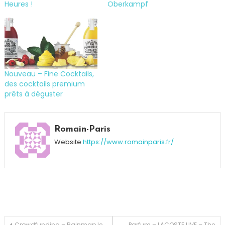
Heures !
Oberkampf
Nouveau – Fine Cocktails,
des cocktails premium
prêts à déguster
Tagged
cocktail
,
Romain-Paris
concours
,
Website
https://www.romainparis.fr/
Fruiss
Sirop
à
Presser
,
Recettes
,
Sirop
,
Verrines
Crowdfunding – Rainmap le
Parfum – LACOSTE L!VE – The