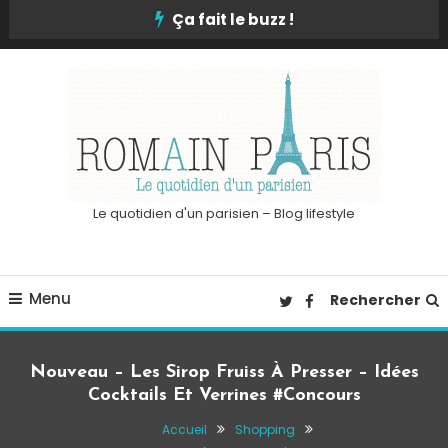
Skip
Ça fait le buzz !
To
Content
Le quotidien d'un parisien – Blog lifestyle
Menu
Rechercher
Nouveau – Les Sirop Fruiss À Presser – Idées
Cocktails Et Verrines #Concours
Accueil
Shopping