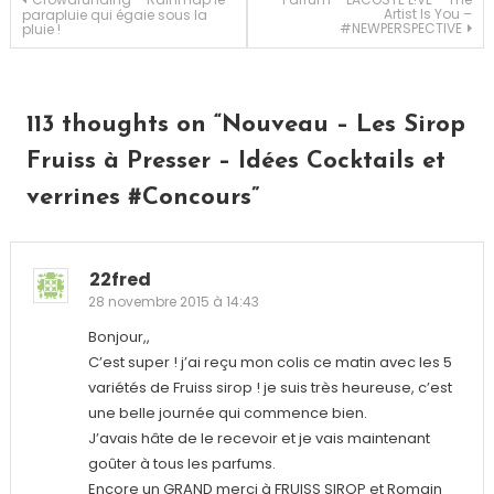
Navigation
Artist Is You –
parapluie qui égaie sous la
#NEWPERSPECTIVE
pluie !
de
l’article
113 thoughts on “
Nouveau – Les Sirop
Fruiss à Presser – Idées Cocktails et
verrines #Concours
”
22fred
28 novembre 2015 à 14:43
Bonjour,,
C’est super ! j’ai reçu mon colis ce matin avec les 5
variétés de Fruiss sirop ! je suis très heureuse, c’est
une belle journée qui commence bien.
J’avais hâte de le recevoir et je vais maintenant
goûter à tous les parfums.
Encore un GRAND merci à FRUISS SIROP et Romain