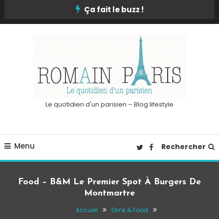
Skip
Ça fait le buzz !
To
Content
Le quotidien d'un parisien – Blog lifestyle
Menu
Rechercher
Food – B&M Le Premier Spot À Burgers De
Montmartre
Accueil
Drink & Food