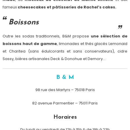
fameux
cheesecakes et pâtisseries de Rachel’s cakes.
Boissons
Outre les sodas traditionnels, B&M propose
une sélection de
boissons haut de gamme
, limonades et thés glacés Lemonaid
et Charitea (sans édulcorants et sans conservateurs), cidre
Sassy, bières artisanales Deck & Donohue et Demory…
B & M
98 rue des Martyrs – 75018 Paris
82 avenue Parmentier – 75011 Paris
Horaires
Du lundi au vendredi de 12h à 15h & de 19h à 23h