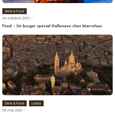
Drink & Food
Romain-
30 octobre 2021
Paris
Food – Un burger spécial Halloween chez Marvelous
Tagged
Burger
,
Halloween
,
Marvel
,
Marvelous
Drink & Food
Loisirs
Romain-
25 mai 2021