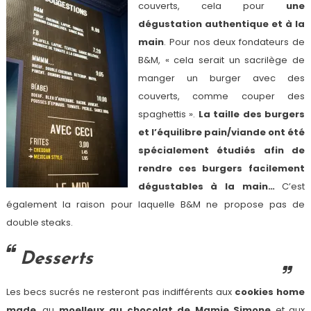
couverts, cela pour
une
dégustation authentique et à la
main
. Pour nos deux fondateurs de
B&M, « cela serait un sacrilège de
manger un burger avec des
couverts, comme couper des
spaghettis ».
La taille des burgers
et l’équilibre pain/viande ont été
spécialement étudiés afin de
rendre ces burgers facilement
dégustables à la main…
C’est
également la raison pour laquelle B&M ne propose pas de
double steaks.
Desserts
Les becs sucrés ne resteront pas indifférents aux
cookies home
made
, au
moelleux au chocolat de Mamie Simone
et aux