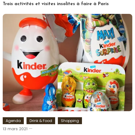
Paris
Trois activités et visites insolites à faire à Paris
Tagged
Drone
,
Hélicoptère
,
Paris
,
Paris
insolite
,
Réalité
Virtuelle
,
Saint
Germain
des
Prés
,
Visite
Paris
Agenda
Drink & Food
Shopping
Romain-
13 mars 2021