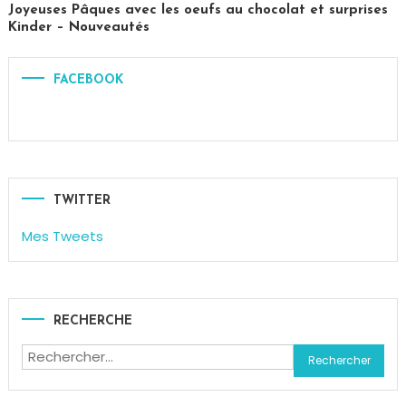
Paris
Joyeuses Pâques avec les oeufs au chocolat et surprises
Kinder – Nouveautés
Tagged
chocolat
,
FACEBOOK
Chocolats
,
Ferrero
,
Kinder
,
Oeuf
de
Pâques
,
TWITTER
Pâques
,
Mes Tweets
Shoko
Bon
,
Surprise
RECHERCHE
Rechercher :