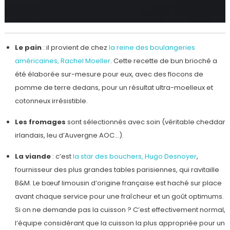
Le pain
: il provient de chez
la reine des boulangeries
américaines, Rachel Moeller
. Cette recette de bun brioché a
été élaborée sur-mesure pour eux, avec des flocons de
pomme de terre dedans, pour un résultat ultra-moelleux et
cotonneux irrésistible.
Les fromages
sont sélectionnés avec soin (véritable cheddar
irlandais, leu d’Auvergne AOC…).
La viande
: c’est
la star des bouchers, Hugo Desnoyer
,
fournisseur des plus grandes tables parisiennes, qui ravitaille
B&M. Le bœuf limousin d’origine française est haché sur place
avant chaque service pour une fraîcheur et un goût optimums.
Si on ne demande pas la cuisson ? C’est effectivement normal,
l’équipe considérant que la cuisson la plus appropriée pour un