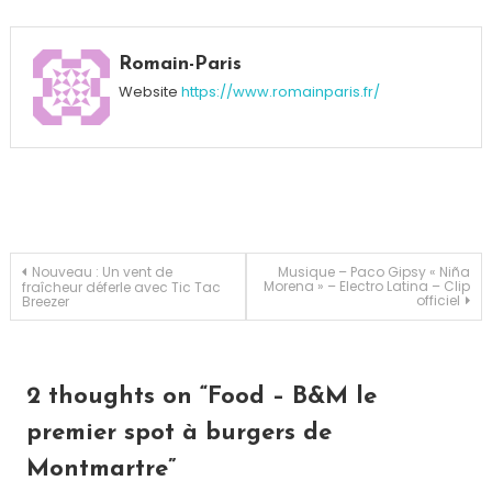
Tagged
B&M
,
Romain-Paris
Burger
,
Website
https://www.romainparis.fr/
Cookies
,
Frites
,
hamburger
,
Hugo
Desnoyer
,
Montmartre
,
Paris
,
Navigation
Nouveau : Un vent de
Musique – Paco Gipsy « Niña
Morena » – Electro Latina – Clip
fraîcheur déferle avec Tic Tac
Rachel
officiel
Breezer
Moeller
,
de
Restaurant
,
Végétarien
,
l’article
Veggan
2 thoughts on “
Food – B&M le
premier spot à burgers de
Montmartre
”