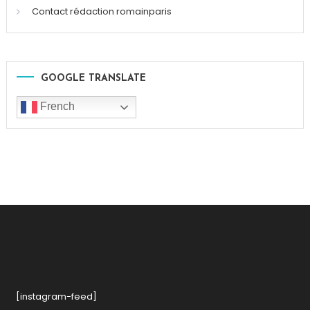
Contact rédaction romainparis
GOOGLE TRANSLATE
French
[instagram-feed]