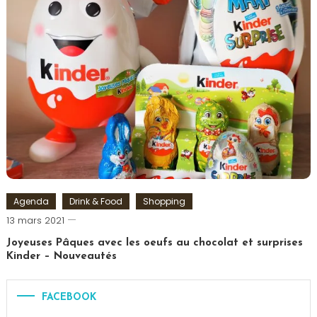
Paris
insolite
,
Réalité
Virtuelle
,
Saint
Germain
des
Prés
,
Visite
Paris
Agenda
Drink & Food
Shopping
Romain-
13 mars 2021
Paris
Joyeuses Pâques avec les oeufs au chocolat et surprises
Kinder – Nouveautés
Tagged
chocolat
,
FACEBOOK
Chocolats
,