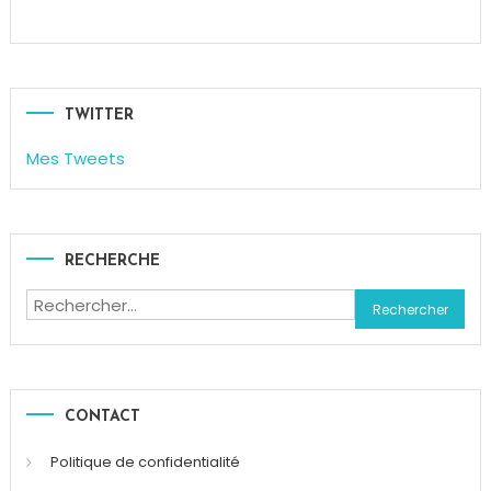
Ferrero
,
Kinder
,
Oeuf
de
Pâques
,
TWITTER
Pâques
,
Mes Tweets
Shoko
Bon
,
Surprise
RECHERCHE
Rechercher :
CONTACT
Politique de confidentialité