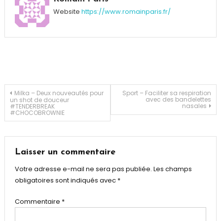
plan
,
Website
https://www.romainparis.fr/
Culte
,
gratuit
,
Lampe
,
Nutella
,
Nutella
Bready
,
Objets
Navigation
Milka – Deux nouveautés pour
Sport – Faciliter sa respiration
avec des bandelettes
un shot de douceur
collector
,
nasales
#TENDERBREAK
Pâte
#CHOCOBROWNIE
de
à
tartiner
l’article
Laisser un commentaire
Votre adresse e-mail ne sera pas publiée.
Les champs
obligatoires sont indiqués avec
*
Commentaire
*