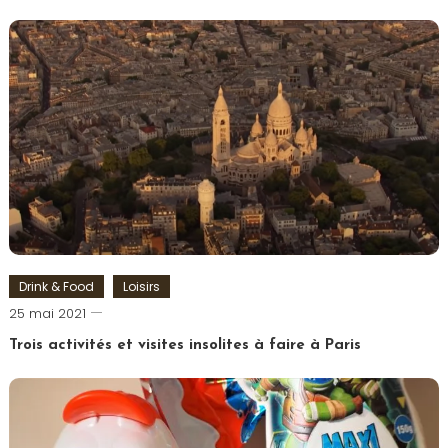
Tagged
Burger
,
Halloween
,
Marvel
,
Marvelous
Drink & Food
Loisirs
Romain-
25 mai 2021
Paris
Trois activités et visites insolites à faire à Paris
Tagged
Drone
,
Hélicoptère
,
Paris
,