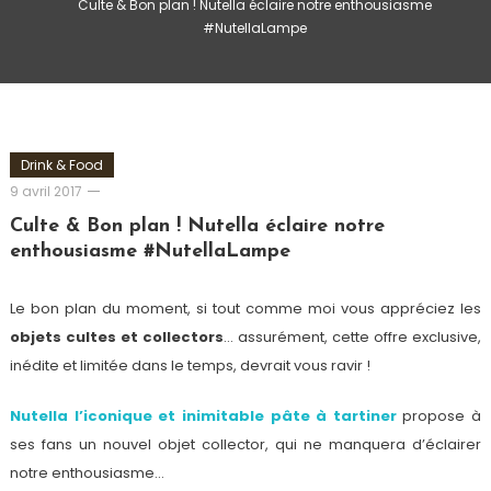
Culte & Bon plan ! Nutella éclaire notre enthousiasme
#NutellaLampe
Drink & Food
Romain-
9 avril 2017
Paris
Culte & Bon plan ! Nutella éclaire notre
enthousiasme #NutellaLampe
Le bon plan du moment, si tout comme moi vous appréciez les
objets cultes et collectors
… assurément, cette offre exclusive,
inédite et limitée dans le temps, devrait vous ravir !
Nutella l’iconique et inimitable pâte à tartiner
propose à
ses fans un nouvel objet collector, qui ne manquera d’éclairer
notre enthousiasme…