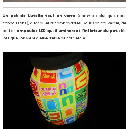
Un pot de Nutella tout en verre
(comme celui que nous
connaissons), aux couleurs flamboyantes. Sous son couvercle, de
petites
ampoules LED qui illumineront l’intérieur du pot
, dès
lors que l’on vient à effleurer le dit couvercle.