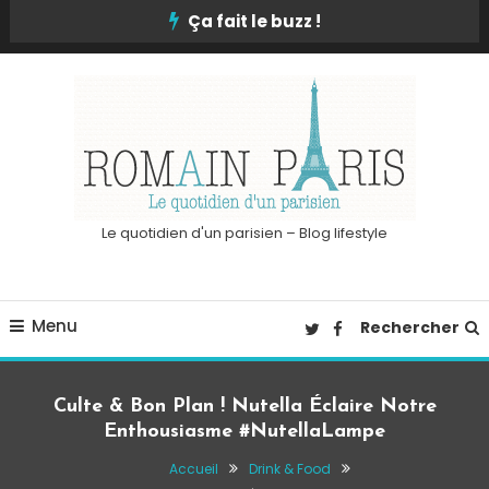
Skip
Ça fait le buzz !
To
Content
Le quotidien d'un parisien – Blog lifestyle
Menu
Rechercher
Culte & Bon Plan ! Nutella Éclaire Notre
Enthousiasme #NutellaLampe
Accueil
Drink & Food