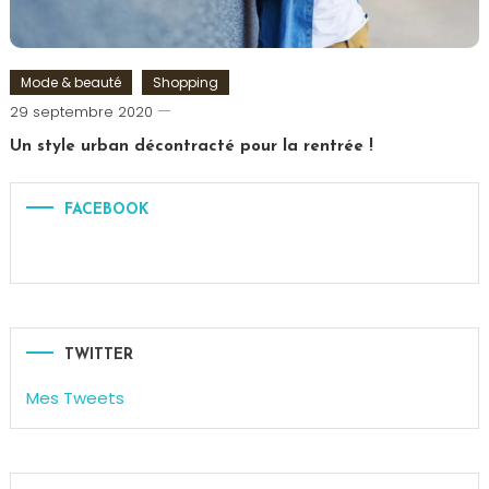
Surprise
Mode & beauté
Shopping
Romain-
29 septembre 2020
Paris
Un style urban décontracté pour la rentrée !
Tagged
Look
,
FACEBOOK
Mode
,
Urban
TWITTER
Mes Tweets