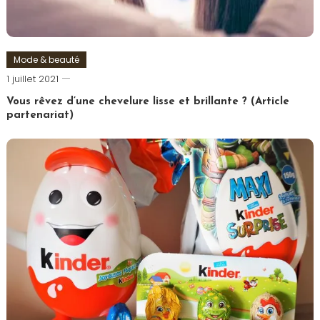
Mode & beauté
Romain-
1 juillet 2021
Paris
Vous rêvez d’une chevelure lisse et brillante ? (Article
partenariat)
Tagged
Cheveux
,
Coiffure
,
Femme
,
Lissage
,
Lisseur