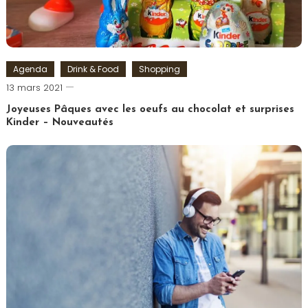
Agenda
Drink & Food
Shopping
Romain-
13 mars 2021
Paris
Joyeuses Pâques avec les oeufs au chocolat et surprises
Kinder – Nouveautés
Tagged
chocolat
,
Chocolats
,
Ferrero
,
Kinder
,
Oeuf
de
Pâques
,
Pâques
,
Shoko
Bon
,