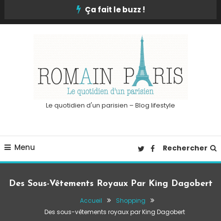
Skip
Ça fait le buzz !
To
Content
Le quotidien d'un parisien – Blog lifestyle
Menu
Rechercher
Des Sous-Vêtements Royaux Par King Dagobert
Accueil
Shopping
Des sous-vêtements royaux par King Dagobert