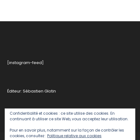
[instagram-feed]
Éditeur: Sébastien Glotin
Confidentialité et cookies : ce site utilise des cookies. En
continuant à utiliser ce site Web, vous acceptez leur utilisation.
Pour en savoir plus, notamment sur la façon de contrôler les
cookies, consultez :
Politique relative aux cookies
Politique de confidentialité
Contact rédaction romainparis