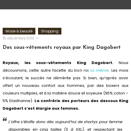
Mode & beauté
Shopping
Romain-
15 décembre 2013
Paris
Des sous-vêtements royaux par King Dagobert
Royaux, les sous-vêtements King Dagobert.
Nous
découvrions, cette autre facette du bon roi
ici même
. Les mois
s’écoulant, le succès ne démérite pas. Si bien, qu’après avoir
offert un nouveau confort aux hommes, par des boxers aux
couleurs multiples, et à la matière douce et soyeuse (95% coton –
5% Elasthanne).
La confrérie des porteurs des dessous King
Dagobert s’est élargie aux femmes.
L’offre s’étoffe donc dès aujourd’hui de shortys pour femme
disponibles en cinq tailles (S à XXL), et respectant les