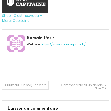
Shop : C’est nouveau –
Merci Capitaine
Tagged
boxer
,
Romain-Paris
concours
,
Website
https://www.romainparis.fr/
King
Dagobert
,
Mode
Navigation
Humeur : Un soir, une vie ?
Comment réussir un délicieux
Noël ?
de
l’article
Laisser un commentaire