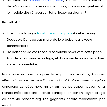
Se rendre sur
l’eshop King Dagobert
, d’effectuer son choix et
de m’indiquer dans les commentaires, ci-dessous, quel serait
le modèle désiré (couleur, taille, boxer ou shorty) ?
Facultatif :
Etre fan de la page
facebook romainparis
& celle de King
Dagobert. Dans ce cas merci de le préciser dans votre
commentaire.
De partager via vos réseaux sociaux la news vers cette page
(mode public pour le partage, et d’indiquer le ou les liens dans
votre commentaire).
Nous nous retrouvons après Noël pour les résultats, (
bonnes
fêtes, si on ne se revoit pas d’ici là
). Vous avez jusqu’au
dimanche 29 décembre minuit afin de participer. Ouvert à la
France métropolitaine. 1 seule participation par IP/ foyer. Tirage
au sort via random.org. Les gagnants seront recontactés par
email.