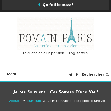
Skip
Ça fait le buzz !
To
Content
Le quotidien d'un parisien – Blog lifestyle
Menu
Rechercher
Je Me Souviens… Ces Soirées D’une Vie !
Accueil
Humeurs
Je me souviens… ces soirées d’une vie !