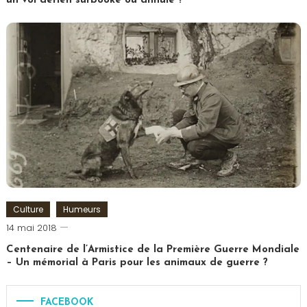
un vol aérien surbooké ou annulé ?
Tag
Tagged
Challenge
Avion
,
Conseil
,
indemnisation
,
retard
,
surbooking
,
Vacances
,
Voyage
Culture
Humeurs
Romain-
14 mai 2018
Paris
Centenaire de l’Armistice de la Première Guerre Mondiale
– Un mémorial à Paris pour les animaux de guerre ?
Tagged
1914
FACEBOOK