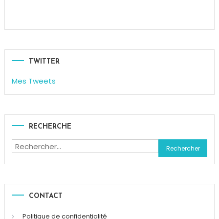
1918
,
Animaux
,
Centenaire
Armistice
Première
Guerre
TWITTER
Mondiale
,
Mes Tweets
Chevaux
,
Guerre
,
Mémorial
,
Paris
,
RECHERCHE
Paris
Animaux
Rechercher :
Zoopolis
,
Poilus
CONTACT
Politique de confidentialité