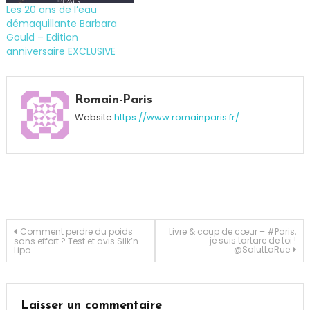
Les 20 ans de l’eau
démaquillante Barbara
Gould – Edition
anniversaire EXCLUSIVE
Tagged
DJ
Romain-Paris
Paris
,
Website
https://www.romainparis.fr/
Musique
,
Organiser
une
fête
,
soirée
anniversaire
Navigation
Comment perdre du poids
Livre & coup de cœur – #Paris,
je suis tartare de toi !
sans effort ? Test et avis Silk’n
@SalutLaRue
Lipo
de
l’article
Laisser un commentaire