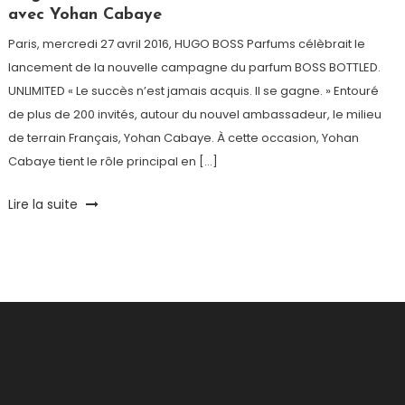
avec Yohan Cabaye
Paris, mercredi 27 avril 2016, HUGO BOSS Parfums célèbrait le
lancement de la nouvelle campagne du parfum BOSS BOTTLED.
UNLIMITED « Le succès n’est jamais acquis. Il se gagne. » Entouré
de plus de 200 invités, autour du nouvel ambassadeur, le milieu
de terrain Français, Yohan Cabaye. À cette occasion, Yohan
Cabaye tient le rôle principal en […]
Tagged
Lire la suite
BOSS
BOTTLED
,
Frédérique
Bel
,
HUGO
BOSS
,
HUGO
BOSS
UNLIMITED
,