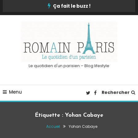
Skip
Ça fait le buzz !
To
Content
Le quotidien d'un parisien – Blog lifestyle
Menu
Rechercher
Étiquette :
Yohan Cabaye
Accueil
Yohan Cabaye