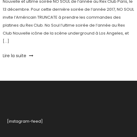
Nouvelle et ultime soirée NO SOUL de l’année au Rex Club Paris, le
13 décembre. Pour cette dernière soirée de l’année 2017, NO SOUL
invite l’Américain TRUNCATE à prendre les commandes des
platines du Rex Club. No Soul l’ultime soirée de l’année au Rex
Club Nouvelle icône de la scène underground à Los Angeles, et
[…]
Tagged
Lire la suite
Cesko
,
Invitations
,
No
Soul
,
Rex
Club
,
Truncate
[instagram-feed]