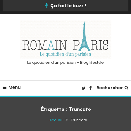
Skip
Ça fait le buzz !
To
Content
Le quotidien d'un parisien – Blog lifestyle
Menu
Rechercher
Étiquette :
Truncate
Accueil
Truncate