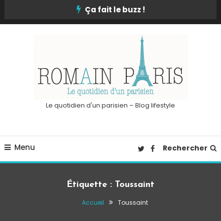
Skip
Ça fait le buzz !
To
Content
Le quotidien d'un parisien – Blog lifestyle
Menu
Rechercher
Étiquette :
Toussaint
Accueil
Toussaint