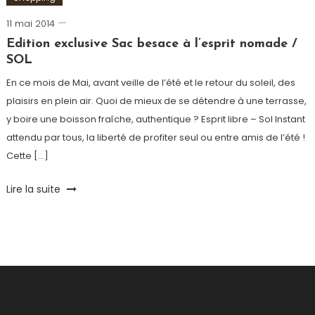
11 mai 2014
Romain-
Paris
Edition exclusive Sac besace à l’esprit nomade /
SOL
En ce mois de Mai, avant veille de l’été et le retour du soleil, des
plaisirs en plein air. Quoi de mieux de se détendre à une terrasse,
y boire une boisson fraîche, authentique ? Esprit libre – Sol Instant
attendu par tous, la liberté de profiter seul ou entre amis de l’été !
Cette […]
Tagged
Lire la suite
Bar
,
Bière
,
Candelaria
,
De
Rigueur
,
Maroquinerie
,
Paris
,