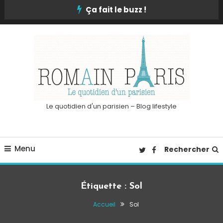
Skip
Ça fait le buzz !
To
Content
Le quotidien d'un parisien – Blog lifestyle
Menu
Rechercher
Étiquette :
Sol
Accueil
Sol