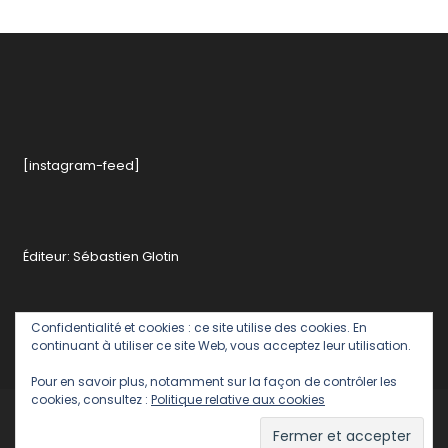
Dulce
,
Bière
,
Hôtel
,
Paris
,
Restaurant
,
Roch
Hôtel
[instagram-feed]
&
Spa
,
Snaking
Éditeur: Sébastien Glotin
Confidentialité et cookies : ce site utilise des cookies. En
continuant à utiliser ce site Web, vous acceptez leur utilisation.
Pour en savoir plus, notamment sur la façon de contrôler les
cookies, consultez :
Politique relative aux cookies
Politique de confidentialité
Contact rédaction romainparis
Romain Paris - Editeur : Sébastien Glotin
|
Theme: Color Blog by