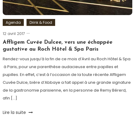
Agenda
Drink & Food
12 avril 2017
Romain-
Paris
Affligem Cuvée Dulcee, vers une échappée
gustative au Roch Hôtel & Spa Paris
Rendez-vous jusqu’à la fin de ce mois d’Avril au Roch Hôtel & Spa
à Paris, pour une parenthèse audacieuse entre papilles et
pupilles. En effet, c’est à l’occasion de la toute récente Affligem
Cuvée Dulce, bière d’Abbaye a fait appel à une grande signature
de la gastronomie parisienne, en la personne de Remy Bérerd,
afin […]
Tagged
Lire la suite
Affligem
,
Affligem
Cuvée