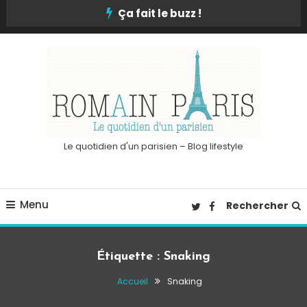
Skip
Ça fait le buzz !
To
Content
Le quotidien d'un parisien – Blog lifestyle
Menu
Rechercher
Étiquette :
Snaking
Accueil
Snaking