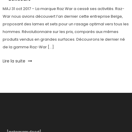
MAJ 31 oct 2017 – La marque Raz War a cessé ses activités. Raz-
War nous avions découvert l’an dernier cette entreprise Belge,
proposant des lames et sets pour un rasage optimal vers tous les
hommes. Révolutionnaire sur les prix, comparés aux mêmes
produits vendus en grandes surfaces. Découvrons le dernier né
de la gamme Raz-War […]
Tagged
Lire la suite
concours
,
Economies
,
rasoir
,
Raz-
War
[instagram-feed]