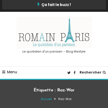
Skip
Ça fait le buzz !
To
Content
Le quotidien d'un parisien – Blog lifestyle
Menu
Rechercher
Étiquette :
Raz-War
Accueil
Raz-War