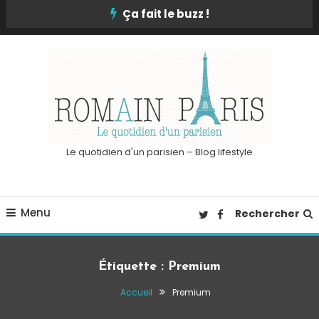
Skip
Ça fait le buzz !
To
Content
Le quotidien d'un parisien – Blog lifestyle
Menu
Rechercher
Étiquette :
Premium
Accueil
Premium