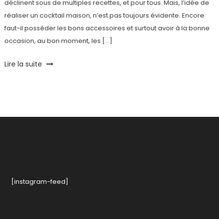
déclinent sous de multiples recettes, et pour tous. Mais, l’idée de
réaliser un cocktail maison, n’est pas toujours évidente. Encore
faut-il posséder les bons accessoires et surtout avoir à la bonne
occasion, au bon moment, les […]
Tagged
Lire la suite
Amogado
,
cocktail
,
concours
,
Fine
Cocktail
,
Fruits
,
made
in
france
,
Nouveau
,
[instagram-feed]
Premium
,
Spiritueux
,
Vodka