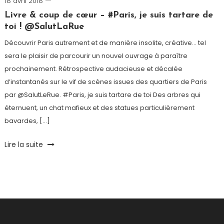
18 avril 2018
Romain-
Paris
Livre & coup de cœur – #Paris, je suis tartare de
toi ! @SalutLaRue
Découvrir Paris autrement et de manière insolite, créative… tel
sera le plaisir de parcourir un nouvel ouvrage à paraître
prochainement. Rétrospective audacieuse et décalée
d’instantanés sur le vif de scènes issues des quartiers de Paris
par @SalutLeRue. #Paris, je suis tartare de toi Des arbres qui
éternuent, un chat mafieux et des statues particulièrement
bavardes, […]
Tagged
Lire la suite
#Paris
Je
suis
tartare
de
toi
,
@SalutLaRue
,