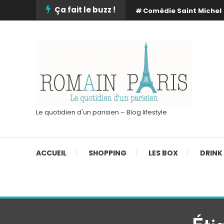
Skip
Ça fait le buzz !
Comédie Saint Michel
To
Content
Le quotidien d'un parisien – Blog lifestyle
ACCUEIL
SHOPPING
LES BOX
DRINK