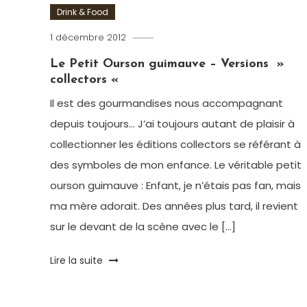
Drink & Food
1 décembre 2012
Romain-
Paris
Le Petit Ourson guimauve – Versions »
collectors «
Il est des gourmandises nous accompagnant
depuis toujours… J’ai toujours autant de plaisir à
collectionner les éditions collectors se référant à
des symboles de mon enfance. Le véritable petit
ourson guimauve : Enfant, je n’étais pas fan, mais
ma mère adorait. Des années plus tard, il revient
sur le devant de la scène avec le […]
Tagged
Lire la suite
Cemoi
,
chocolat
,
collector
,