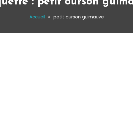
quette :
petit ourson guim
Accueil
petit ourson guimauve