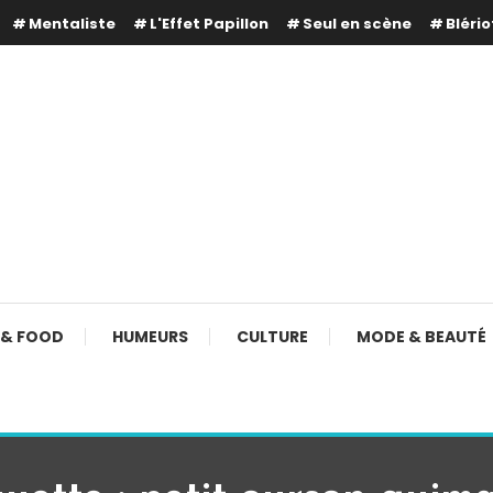
Mentaliste
L'Effet Papillon
Seul en scène
Blério
 & FOOD
HUMEURS
CULTURE
MODE & BEAUTÉ