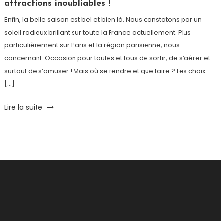
attractions inoubliables !
Enfin, la belle saison est bel et bien là. Nous constatons par un
soleil radieux brillant sur toute la France actuellement. Plus
particulièrement sur Paris et la région parisienne, nous
concernant. Occasion pour toutes et tous de sortir, de s’aérer et
surtout de s’amuser ! Mais où se rendre et que faire ? Les choix
[…]
Tagged
Lire la suite
Autocar
,
Ballon
de
Paris
,
Disneyland
Paris
,
été
,
Fête
des
Loges
,