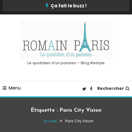
Skip
Ça fait le buzz !
To
Content
Le quotidien d'un parisien – Blog lifestyle
Menu
Rechercher
Étiquette :
Paris City Vision
Accueil
Paris City Vision